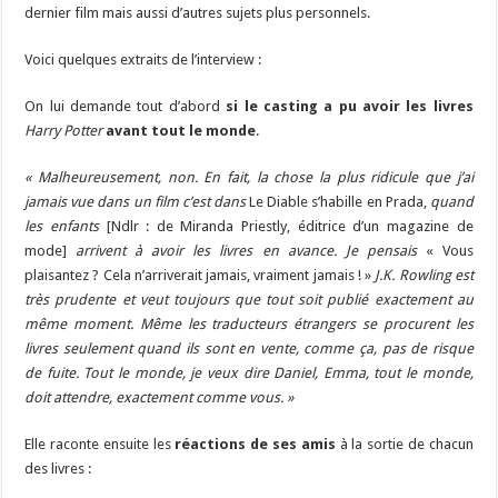
dernier film mais aussi d’autres sujets plus personnels.
Voici quelques extraits de l’interview :
On lui demande tout d’abord
si le casting a pu avoir les livres
Harry Potter
avant tout le monde
.
« Malheureusement, non. En fait, la chose la plus ridicule que j’ai
jamais vue dans un film c’est dans
Le Diable s’habille en Prada,
quand
les enfants
[Ndlr : de Miranda Priestly, éditrice d’un magazine de
mode]
arrivent à avoir les livres en avance. Je pensais
« Vous
plaisantez ? Cela n’arriverait jamais, vraiment jamais ! »
J.K. Rowling est
très prudente et veut toujours que tout soit publié exactement au
même moment. Même les traducteurs étrangers se procurent les
livres seulement quand ils sont en vente, comme ça, pas de risque
de fuite. Tout le monde, je veux dire Daniel, Emma, tout le monde,
doit attendre, exactement comme vous. »
Elle raconte ensuite les
réactions de ses amis
à la sortie de chacun
des livres :