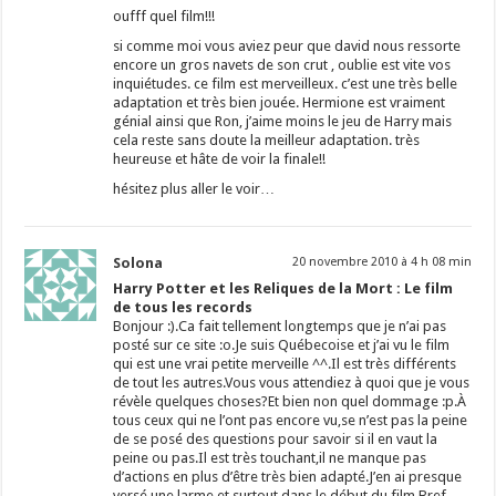
oufff quel film!!!
si comme moi vous aviez peur que david nous ressorte
encore un gros navets de son crut , oublie est vite vos
inquiétudes. ce film est merveilleux. c’est une très belle
adaptation et très bien jouée. Hermione est vraiment
génial ainsi que Ron, j’aime moins le jeu de Harry mais
cela reste sans doute la meilleur adaptation. très
heureuse et hâte de voir la finale!!
hésitez plus aller le voir…
Solona
20 novembre 2010 à 4 h 08 min
Harry Potter et les Reliques de la Mort : Le film
de tous les records
Bonjour :).Ca fait tellement longtemps que je n’ai pas
posté sur ce site :o.Je suis Québecoise et j’ai vu le film
qui est une vrai petite merveille ^^.Il est très différents
de tout les autres.Vous vous attendiez à quoi que je vous
révèle quelques choses?Et bien non quel dommage :p.À
tous ceux qui ne l’ont pas encore vu,se n’est pas la peine
de se posé des questions pour savoir si il en vaut la
peine ou pas.Il est très touchant,il ne manque pas
d’actions en plus d’être très bien adapté.J’en ai presque
versé une larme et surtout dans le début du film.Bref…