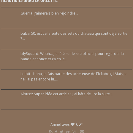
Réactions dans la gazette
Guerra: J’aimerais bien rejoindre...
babar50: est ce la suite des sets du château qui sont déjà sortie
?...
Lily3quard: Woah... J'ai été sur le site officiel pour regarder la
bande annonce et ça en je...
Lolott': Haha, je fais partie des acheteuse de l’Ickabog ! Mais je
ne l'ai pas encore lu....
Albus5: Super idée cet article ! J'ai hâte de lire la suite !...
Animé avec
&