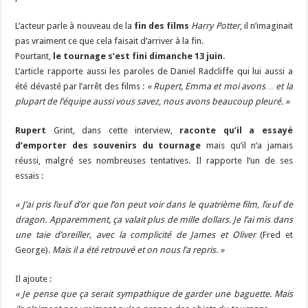
L’acteur parle à nouveau de la
fin des films
Harry Potter
, il n’imaginait
pas vraiment ce que cela faisait d’arriver à la fin.
Pourtant,
le tournage s’est fini dimanche 13 juin
.
L’article rapporte aussi les paroles de Daniel Radcliffe qui lui aussi a
été dévasté par l’arrêt des films :
« Rupert, Emma et moi avons… et la
plupart de l’équipe aussi vous savez, nous avons beaucoup pleuré. »
Rupert
Grint, dans cette interview,
raconte qu’il a essayé
d’emporter des souvenirs du tournage
mais qu’il n’a jamais
réussi, malgré ses nombreuses tentatives. Il rapporte l’un de ses
essais :
« J’ai pris l’œuf d’or que l’on peut voir dans le quatrième film, l’œuf de
dragon. Apparemment, ça valait plus de mille dollars. Je l’ai mis dans
une taie d’oreiller, avec la complicité de James et Oliver
(Fred et
George).
Mais il a été retrouvé et on nous l’a repris. »
Il ajoute :
« Je pense que ça serait sympathique de garder une baguette. Mais