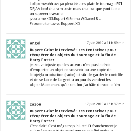
Loll pi mwahh avc jai pleuréé ! ces plate le tournage EST
DEJAA finii! chui vrm triste mais chui sur que yont faiite
un supeeer travaille
jvou aime <33:Rupert G,Emma W,Daniel R .!
Pi bonne tentavive Ruppert XD
angel
17 juin 2010 à 11 h 59 min
Rupert Grint interviewé : ses tentatives pour
récupérer des objets du tournage et la fin de
Harry Potter
je trouve injuste que les acteurs n’est pas le droit
d’emporter un objet en souvenir ou une copie de
l’objet;la production (radin)est sûr de garder le contrôle
et de se faire de l’argent si un jour ils vendent les
objets.Maintenant qu’ils ont fini ,j’ai hâte de voir le film
zazou
17 juin 2010 à 16 h 37 min
Rupert Grint interviewé : ses tentatives pour
récupérer des objets du tournage et la fin de
Harry Potter
C’est clair ! C’est méga trop injuste! Et franchement je
suis méga trop triste aussi que se soit fini mais y a