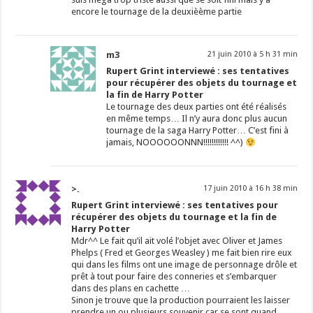
encore le tournage de la deuxièème partie
m3
21 juin 2010 à 5 h 31 min
Rupert Grint interviewé : ses tentatives
pour récupérer des objets du tournage et
la fin de Harry Potter
Le tournage des deux parties ont été réalisés
en même temps… Il n’y aura donc plus aucun
tournage de la saga Harry Potter… C’est fini à
jamais, NOOOOOONNN!!!!!!!!!!!! ^^)
>.
17 juin 2010 à 16 h 38 min
Rupert Grint interviewé : ses tentatives pour
récupérer des objets du tournage et la fin de
Harry Potter
Mdr^^ Le fait qu’il ait volé l’objet avec Oliver et James
Phelps ( Fred et Georges Weasley ) me fait bien rire eux
qui dans les films ont une image de personnage drôle et
prêt à tout pour faire des conneries et s’embarquer
dans des plans en cachette …
Sinon je trouve que la production pourraient les laisser
prendre un ou plusieurs souvenir car se sont quand