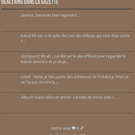
Réactions dans la gazette
Guerra: J’aimerais bien rejoindre...
babar50: est ce la suite des sets du château qui sont déjà sortie
?...
Lily3quard: Woah... J'ai été sur le site officiel pour regarder la
bande annonce et ça en je...
Lolott': Haha, je fais partie des acheteuse de l’Ickabog ! Mais je
ne l'ai pas encore lu....
Albus5: Super idée cet article ! J'ai hâte de lire la suite !...
Animé avec
&