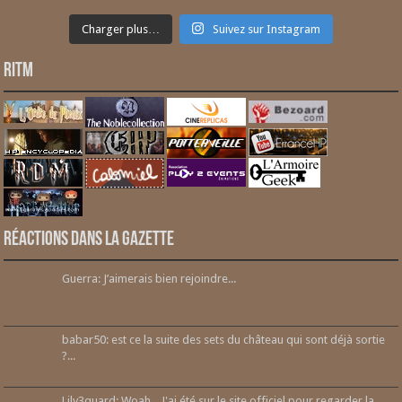
Charger plus…
Suivez sur Instagram
RITM
Réactions dans la gazette
Guerra: J’aimerais bien rejoindre...
babar50: est ce la suite des sets du château qui sont déjà sortie
?...
Lily3quard: Woah... J'ai été sur le site officiel pour regarder la