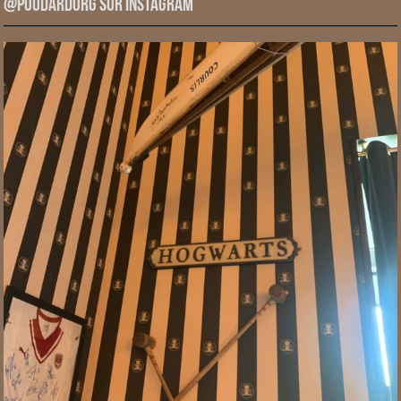
@PoudardOrg sur Instagram