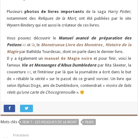
Plusieurs
photos de livres importants
de la saga
Harry Potter
,
notamment des
Reliques de la Mort
, ont été publiées par le site
Wyvern Bindery qui est aussi le créateur de ces livres.
Vous pouvez découvrir le
Manuel avancé de préparation des
Potions
ici
et
là
, le
Monstrueux Livre des Monstres
,
Histoire de la
Magie
par Bathilda Tourdesac, dont on parle dans le dernier livre.
Il y a également un
manuel de Magie noire
et pour finir, voici le
fameux
Vie et Mensonges d’Albus Dumbledore
par Rita Skeeter, la
couverture
ici
, et l’intérieur par là que la journaliste a écrit dans le but
de « rétablir la vérité » sur le passé de ce grand sorcier. Un livre qui
selon Elphias Doge, ami de Dumbledore, contiendrait
« moins de faits
réels qu’une carte de Chocogrenouille »
.
Mots clés
FILM 7 - LES RELIQUES DE LA MORT
FILMS
Précédent