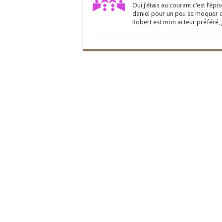
Oui j’étais au courant c’est l’épi
daniel pour un peu se moquer de
Robert est mon acteur préféré,