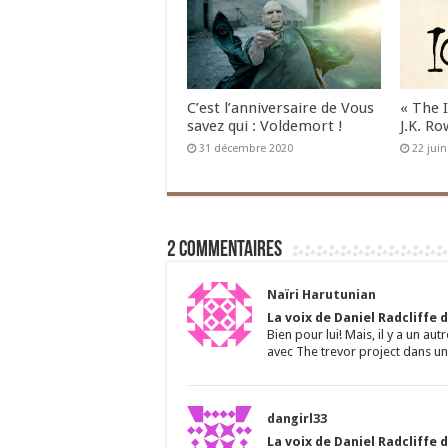
C’est l’anniversaire de Vous
« The 
savez qui : Voldemort !
J.K. Ro
31 décembre 2020
22 jui
2 commentaires
Naïri Harutunian
La voix de Daniel Radcliffe 
Bien pour lui! Mais, il y a un aut
avec The trevor project dans u
dangirl33
La voix de Daniel Radcliffe 