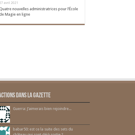
27 avril 2021
Quatre nouvelles administratrices pour l’École
de Magie en ligne
actions dans la gazette
Guerra: J’aimerais bien rejoindre...
babar50: est ce la suite des sets du
château qui sont déjà sortie ?...