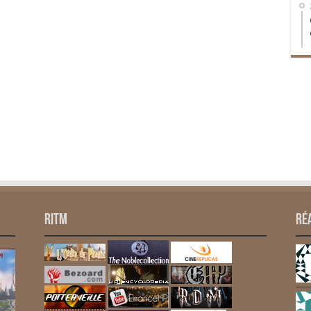
RITM
Ré