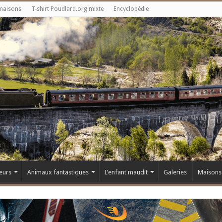
maisons
T-shirt Poudlard.org mixte
Encyclopédie
eurs
Animaux fantastiques
L’enfant maudit
Galeries
Maisons