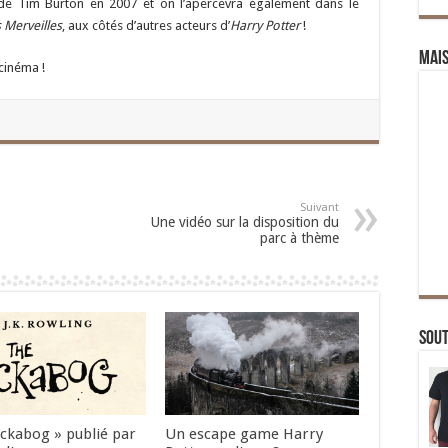
e Tim Burton en 2007 et on l’apercevra également dans le
 Merveilles
, aux côtés d’autres acteurs d’
Harry Potter
!
Mai
cinéma !
Suivant
Une vidéo sur la disposition du
parc à thème
Sou
Ickabog » publié par
Un escape game Harry