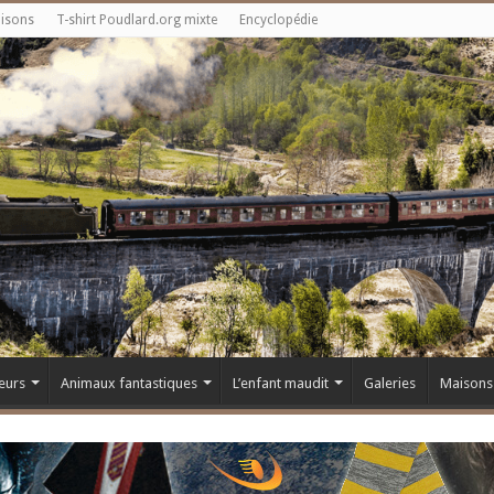
aisons
T-shirt Poudlard.org mixte
Encyclopédie
eurs
Animaux fantastiques
L’enfant maudit
Galeries
Maisons