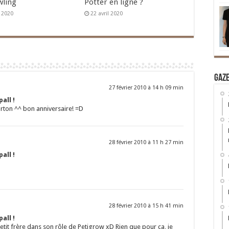
wling
Potter en ligne ?
n 2020
22 avril 2020
Gaz
27 février 2010 à 14 h 09 min
all !
rton ^^ bon anniversaire! =D
28 février 2010 à 11 h 27 min
all !
28 février 2010 à 15 h 41 min
all !
etit frère dans son rôle de Petigrow xD Rien que pour ça, je