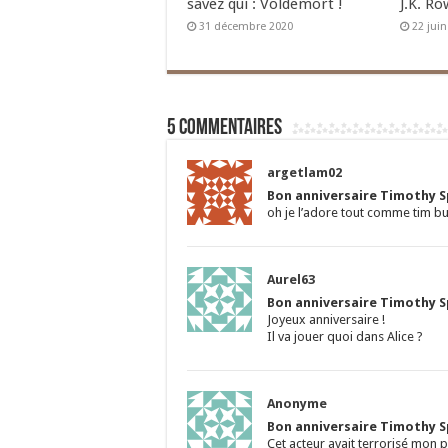
savez qui : Voldemort !
J.K. Ro
31 décembre 2020
22 jui
5 commentaires
argetlam02
Bon anniversaire Timothy Sp
oh je l’adore tout comme tim bu
Aurel63
Bon anniversaire Timothy Sp
Joyeux anniversaire !
Il va jouer quoi dans Alice ?
Anonyme
Bon anniversaire Timothy Sp
Cet acteur avait terrorisé mon p