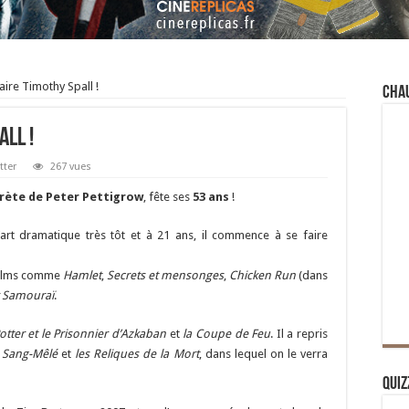
ire Timothy Spall !
Cha
ll !
tter
267 vues
prète de Peter Pettigrow
, fête ses
53 ans
!
l’art dramatique très tôt et à 21 ans, il commence à se faire
 films comme
Hamlet
,
Secrets et mensonges
,
Chicken Run
(dans
r Samouraï
.
otter et le Prisonnier d’Azkaban
et
la Coupe de Feu
. Il a repris
e Sang-Mêlé
et
les Reliques de la Mort
, dans lequel on le verra
Quiz