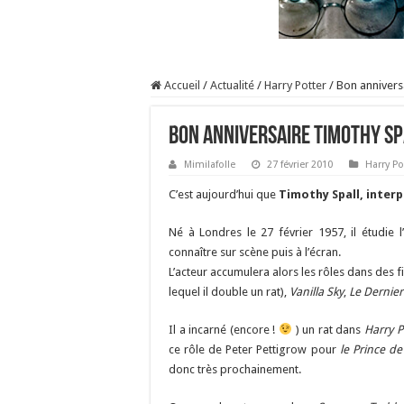
Accueil
/
Actualité
/
Harry Potter
/
Bon anniversa
Bon anniversaire Timothy Spa
Mimilafolle
27 février 2010
Harry Po
C’est aujourd’hui que
Timothy Spall, inter
Né à Londres le 27 février 1957, il étudie 
connaître sur scène puis à l’écran.
L’acteur accumulera alors les rôles dans des
lequel il double un rat),
Vanilla Sky
,
Le Dernie
Il a incarné (encore !
) un rat dans
Harry P
ce rôle de Peter Pettigrow pour
le Prince d
donc très prochainement.