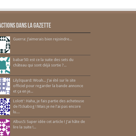
actions dans la gazette
Guerra: J’aimerais bien rejoindre...
babar50: est ce la suite des sets du
château qui sont déjà sortie ?...
Lily3quard: Woah... J'ai été sur le site
officiel pour regarder la bande annonce
et ça en je...
Lolott': Haha, je fais partie des acheteuse
de l’Ickabog ! Mais je ne l'ai pas encore
lu....
Albus5: Super idée cet article ! J'ai hâte de
lire la suite !...