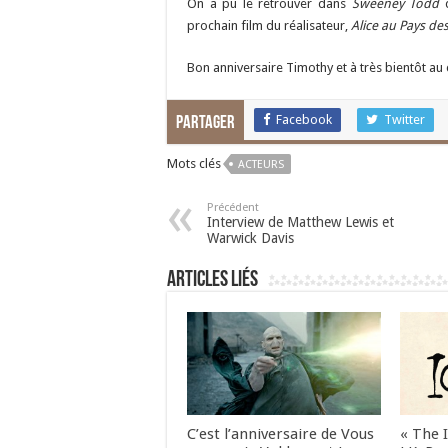
On a pu le retrouver dans
Sweeney Todd
d
prochain film du réalisateur,
Alice au Pays des
Bon anniversaire Timothy et à très bientôt au 
Facebook
Twitter
Partager
Mots clés
ACTEURS
Précédent
Interview de Matthew Lewis et
Warwick Davis
Articles liés
C’est l’anniversaire de Vous
« The 