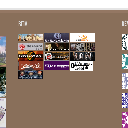
RITM
Ré