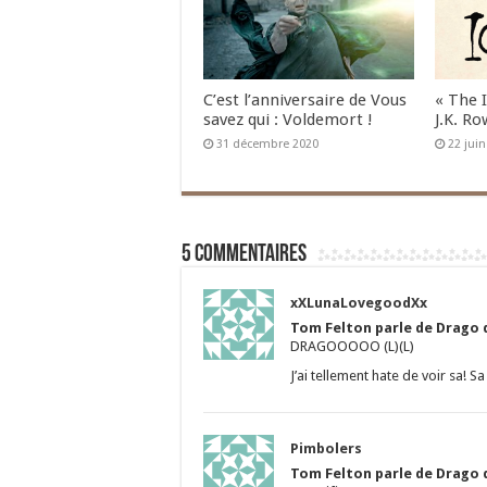
C’est l’anniversaire de Vous
« The 
savez qui : Voldemort !
J.K. Ro
31 décembre 2020
22 jui
5 commentaires
xXLunaLovegoodXx
Tom Felton parle de Drago d
DRAGOOOOO (L)(L)
J’ai tellement hate de voir sa! Sa 
Pimbolers
Tom Felton parle de Drago d