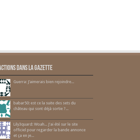
actions dans la gazette
Guerra: J’aimerais bien rejoindre...
babar50: est ce la suite des sets du
château qui sont déjà sortie ?...
Lily3quard: Woah... J'ai été sur le site
officiel pour regarder la bande annonce
et ça en je...