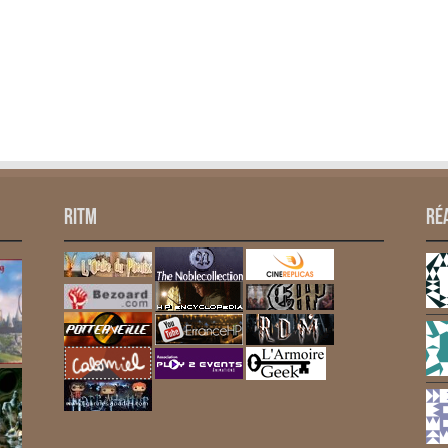
RITM
Ré