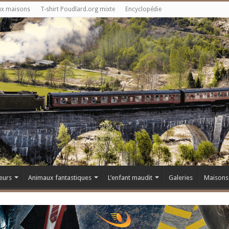
ux maisons
T-shirt Poudlard.org mixte
Encyclopédie
eurs
Animaux fantastiques
L’enfant maudit
Galeries
Maisons