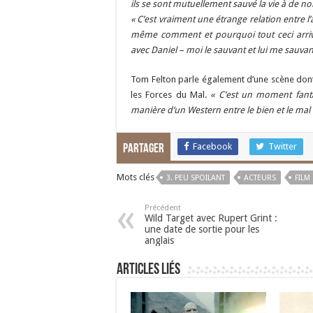
ils se sont mutuellement sauvé la vie à de n
« C’est vraiment une étrange relation entre l
même comment et pourquoi tout ceci arriv
avec Daniel – moi le sauvant et lui me sauvan
Tom Felton parle également d’une scène dont i
les Forces du Mal.
« C’est un moment fanta
manière d’un Western entre le bien et le mal 
Facebook
Twitter
Partager
Mots clés
3. PEU SPOILANT
ACTEURS
FILM
Précédent
Wild Target avec Rupert Grint :
une date de sortie pour les
anglais
Articles liés