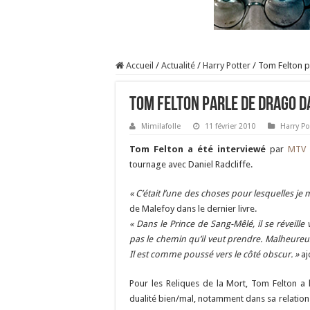
Accueil
/
Actualité
/
Harry Potter
/
Tom Felton p
Tom Felton parle de Drago da
Mimilafolle
11 février 2010
Harry Po
Tom Felton a été interviewé
par
MTV
tournage avec Daniel Radcliffe.
« C’était l’une des choses pour lesquelles je m
de Malefoy dans le dernier livre.
« Dans le Prince de Sang-Mêlé, il se réveille v
pas le chemin qu’il veut prendre. Malheureus
Il est comme poussé vers le côté obscur. »
aj
Pour les Reliques de la Mort, Tom Felton a
dualité bien/mal, notamment dans sa relation