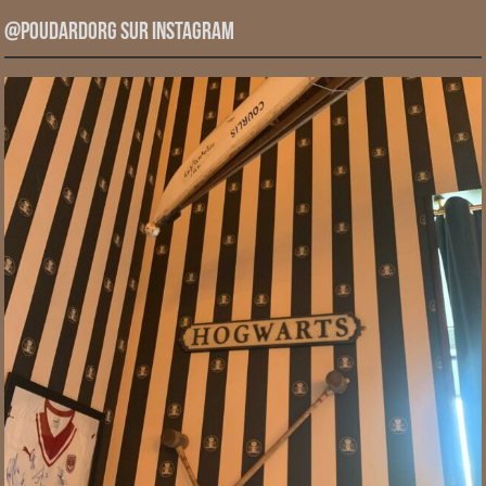
@PoudardOrg sur Instagram