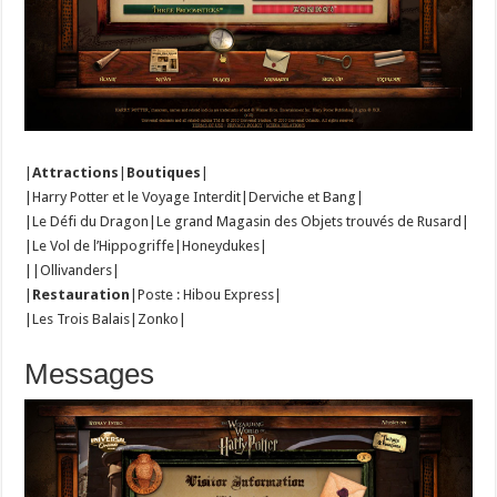
|
Attractions
|
Boutiques
|
|Harry Potter et le Voyage Interdit|Derviche et Bang|
|Le Défi du Dragon|Le grand Magasin des Objets trouvés de Rusard|
|Le Vol de l’Hippogriffe|Honeydukes|
||Ollivanders|
|
Restauration
|Poste : Hibou Express|
|Les Trois Balais|Zonko|
Messages