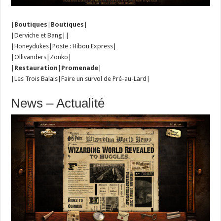
|
Boutiques
|
Boutiques
|
|Derviche et Bang||
|Honeydukes|Poste : Hibou Express|
|Ollivanders|Zonko|
|
Restauration
|
Promenade
|
|Les Trois Balais|Faire un survol de Pré-au-Lard|
News – Actualité