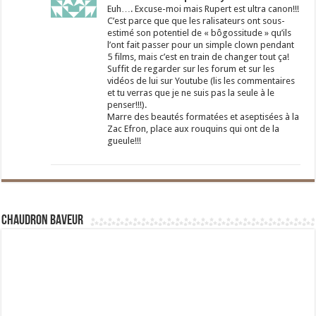
Euh…. Excuse-moi mais Rupert est ultra canon!!!
C’est parce que que les ralisateurs ont sous-
estimé son potentiel de « bôgossitude » qu’ils
l’ont fait passer pour un simple clown pendant
5 films, mais c’est en train de changer tout ça!
Suffit de regarder sur les forum et sur les
vidéos de lui sur Youtube (lis les commentaires
et tu verras que je ne suis pas la seule à le
penser!!!).
Marre des beautés formatées et aseptisées à la
Zac Efron, place aux rouquins qui ont de la
gueule!!!
Chaudron Baveur