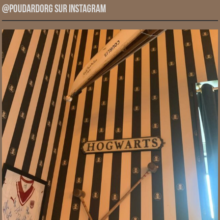
@PoudardOrg sur Instagram