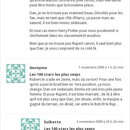
qu’Emma watson. Emma est jolie certes, mais elle ùérite
peut être moins que la troisième place.
Dan, je ne le trouve pas vraiment beau. Désolée pour les
fan, mais en tant que rôle d’Harry, ça passe mais au
naturel, il est bien moins séduisant.
En tout cas merci Harry Potter pour nous positionné si
chichement dans les classements!! wouhou
Bien que je ne trouve pas Rupert canon, il vaut bien plus
que Dan. Je vous conprend de ce coté là.
Anonyme
1 novembre 2009 à 1 h 22 min
Les 100 stars les plus sexys
Robert le crade en 2eme, mais où va-ton? Pour une fois
qu’on a pas le brad ken en 1ere position, ça nous
change. Dan est seduisant, Emma est une tres jolie jeune
femme. Et pour Rupert, il est bien marrant , de là à dire
qu’il est plus sexy que Dan, j’en doute, enfin, la myopie a
gagné du terrain, on dirait, car entre le Rob Et le Rup…
hulkette
2 novembre 2009 à 20 h 26 min
Les 100 stars les plus sexys