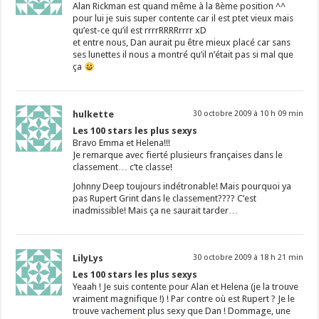
Alan Rickman est quand même à la 8ème position ^^
pour lui je suis super contente car il est ptet vieux mais
qu’est-ce qu’il est rrrrRRRRrrrr xD
et entre nous, Dan aurait pu être mieux placé car sans
ses lunettes il nous a montré qu’il n’était pas si mal que
ça
hulkette
30 octobre 2009 à 10 h 09 min
Les 100 stars les plus sexys
Bravo Emma et Helena!!!
Je remarque avec fierté plusieurs françaises dans le
classement… c’te classe!
Johnny Deep toujours indétronable! Mais pourquoi ya
pas Rupert Grint dans le classement???? C’est
inadmissible! Mais ça ne saurait tarder…
LilyLys
30 octobre 2009 à 18 h 21 min
Les 100 stars les plus sexys
Yeaah ! Je suis contente pour Alan et Helena (je la trouve
vraiment magnifique !) ! Par contre où est Rupert ? Je le
trouve vachement plus sexy que Dan ! Dommage, une