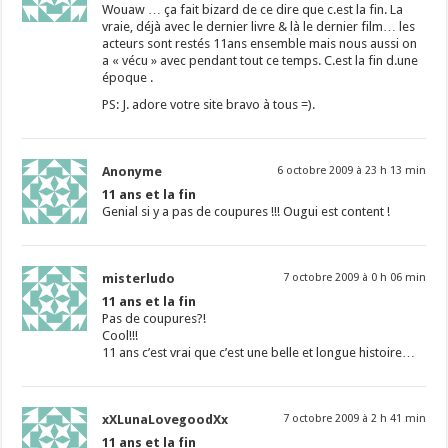
Wouaw … ça fait bizard de ce dire que c.est la fin. La
vraie, déjà avec le dernier livre & là le dernier film… les
acteurs sont restés 11ans ensemble mais nous aussi on
a « vécu » avec pendant tout ce temps. C.est la fin d.une
époque .
PS: J. adore votre site bravo à tous =).
Anonyme
6 octobre 2009 à 23 h 13 min
11 ans et la fin
Genial si y a pas de coupures !!! Ougui est content !
misterludo
7 octobre 2009 à 0 h 06 min
11 ans et la fin
Pas de coupures?!
Cool!!!
11 ans c’est vrai que c’est une belle et longue histoire…
xXLunaLovegoodXx
7 octobre 2009 à 2 h 41 min
11 ans et la fin