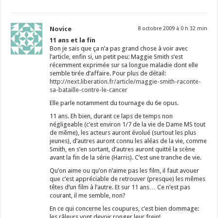
Novice
8 octobre 2009 à 0 h 32 min
11 ans et la fin
Bon je sais que ça n’a pas grand chose à voir avec
l’article, enfin si, un petit peu: Maggie Smith s’est
récemment exprimée sur sa longue maladie dont elle
semble tirée d’affaire. Pour plus de détail:
http://next.liberation.fr/article/maggie-smith-raconte-
sa-bataille-contre-le-cancer
Elle parle notamment du tournage du 6e opus.
11 ans. Eh bien, durant ce laps de temps non
négligeable (c’est environ 1/7 de la vie de Dame MS tout
de même), les acteurs auront évolué (surtout les plus
jeunes), d’autres auront connu les aléas de la vie, comme
Smith, en s’en sortant, d’autres auront quitté la scène
avant la fin de la série (Harris). C’est une tranche de vie.
Qu’on aime ou qu’on n’aime pas les film, il faut avouer
que c’est appréciable de retrouver (presque) les mêmes
têtes d’un film à l’autre. Et sur 11 ans… Ce n’est pas
courant, il me semble, non?
En ce qui concerne les coupures, c’est bien dommage:
les râleurs vont devoir ronger leur frein!