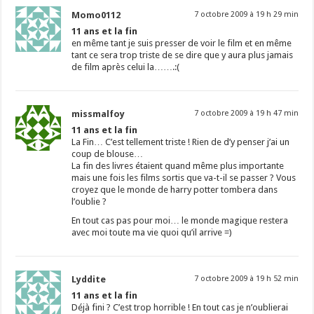
Momo0112
7 octobre 2009 à 19 h 29 min
11 ans et la fin
en même tant je suis presser de voir le film et en même
tant ce sera trop triste de se dire que y aura plus jamais
de film après celui la…….:(
missmalfoy
7 octobre 2009 à 19 h 47 min
11 ans et la fin
La Fin… C’est tellement triste ! Rien de d’y penser j’ai un
coup de blouse…
La fin des livres étaient quand même plus importante
mais une fois les films sortis que va-t-il se passer ? Vous
croyez que le monde de harry potter tombera dans
l’oublie ?
En tout cas pas pour moi… le monde magique restera
avec moi toute ma vie quoi qu’il arrive =)
Lyddite
7 octobre 2009 à 19 h 52 min
11 ans et la fin
Déjà fini ? C’est trop horrible ! En tout cas je n’oublierai