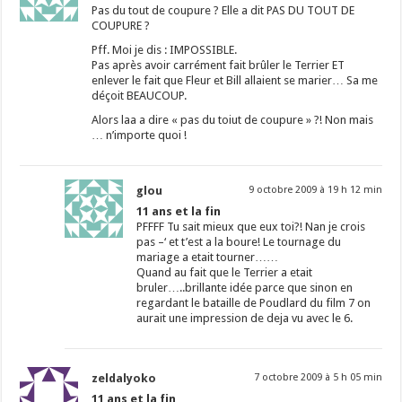
Pas du tout de coupure ? Elle a dit PAS DU TOUT DE
COUPURE ?
Pff. Moi je dis : IMPOSSIBLE.
Pas après avoir carrément fait brûler le Terrier ET
enlever le fait que Fleur et Bill allaient se marier… Sa me
déçoit BEAUCOUP.
Alors laa a dire « pas du toiut de coupure » ?! Non mais
… n’importe quoi !
glou
9 octobre 2009 à 19 h 12 min
11 ans et la fin
PFFFF Tu sait mieux que eux toi?! Nan je crois
pas –‘ et t’est a la boure! Le tournage du
mariage a etait tourner……
Quand au fait que le Terrier a etait
bruler…..brillante idée parce que sinon en
regardant le bataille de Poudlard du film 7 on
aurait une impression de deja vu avec le 6.
zeldalyoko
7 octobre 2009 à 5 h 05 min
11 ans et la fin