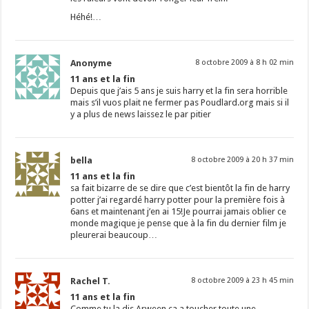
Héhé!…
Anonyme
8 octobre 2009 à 8 h 02 min
11 ans et la fin
Depuis que j’ais 5 ans je suis harry et la fin sera horrible
mais s’il vuos plait ne fermer pas Poudlard.org mais si il
y a plus de news laissez le par pitier
bella
8 octobre 2009 à 20 h 37 min
11 ans et la fin
sa fait bizarre de se dire que c’est bientôt la fin de harry
potter j’ai regardé harry potter pour la première fois à
6ans et maintenant j’en ai 15!Je pourrai jamais oblier ce
monde magique je pense que à la fin du dernier film je
pleurerai beaucoup…
Rachel T.
8 octobre 2009 à 23 h 45 min
11 ans et la fin
Comme tu la dis Arween ca a toucher toute une