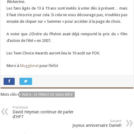
Wolverine
.
Les fans âgés de 13 à 19 ans sont invités à voter dès à présent… mais
il faut s’inscrire pour cela. Si cela ne vous décourage pas, n’oubliez pas
ensuite de cliquer sur « Summer » pour accéder à la page de choix.
A noter que
L’Ordre du Phénix
avait déjà remporté le prix du « Film
d’action de l’été » en 2007.
Les Teen Choice Awards auront lieu le 10 août sur FOX.
Merci à
Mugglenet
pour l’info!
Mots clés
FILM 6 - LE PRINCE DE SANG MÊLÉ
Précédent
David Heyman continue de parler
d’HP7
Suivant
Joyeux anniversaire Daniel!