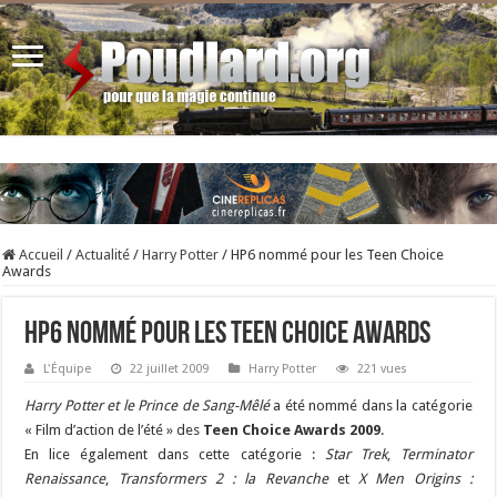
Accueil
/
Actualité
/
Harry Potter
/
HP6 nommé pour les Teen Choice
Awards
HP6 nommé pour les Teen Choice Awards
L'Équipe
22 juillet 2009
Harry Potter
221 vues
Harry Potter et le Prince de Sang-Mêlé
a été nommé dans la catégorie
« Film d’action de l’été » des
Teen Choice Awards 2009
.
En lice également dans cette catégorie :
Star Trek
,
Terminator
Renaissance
,
Transformers 2 : la Revanche
et
X Men Origins :