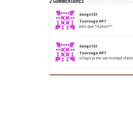
2 commentaires
dangirl33
Tournage HP7
plus que 14 jours^^
dangirl33
Tournage HP7
oOupS je me suis trompé d’articl