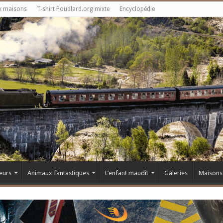
x maisons
T-shirt Poudlard.org mixte
Encyclopédie
eurs
Animaux fantastiques
L’enfant maudit
Galeries
Maisons