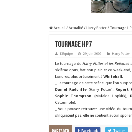
Accueil
/
Actualité
/
Harry Potter
/
Tournage HP
Tournage HP7
L'Équipe
29 juin 2009
Harry Potter
Le tournage de
Harry Potter et les Reliques 
sixième opus, bat son plein et ce week-end, 
Londres, plus précisément à
Whitehall
.
_ Le tournage de cette scène, que l’on suppos
Daniel Radcliffe
(Harry Potter),
Rupert 
Sophie Thompson
(Mafalda Hopkirk),
Cattermole).
_ Vous pouvez retrouver une vidéo du tour
s’inquiètent pas, elle ne contient aucun spoiler
Facebook
Twitter
Partager