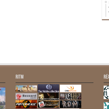
RITM
Ré