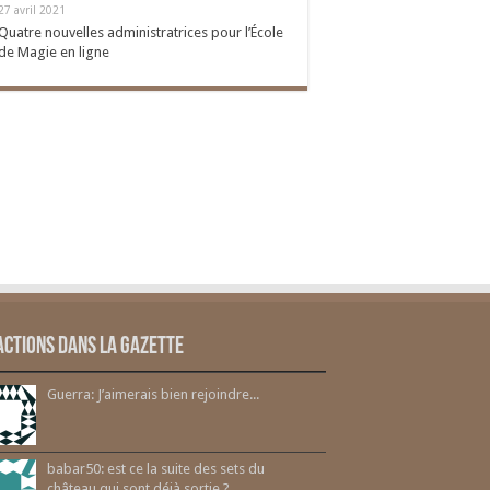
27 avril 2021
Quatre nouvelles administratrices pour l’École
de Magie en ligne
actions dans la gazette
Guerra: J’aimerais bien rejoindre...
babar50: est ce la suite des sets du
château qui sont déjà sortie ?...