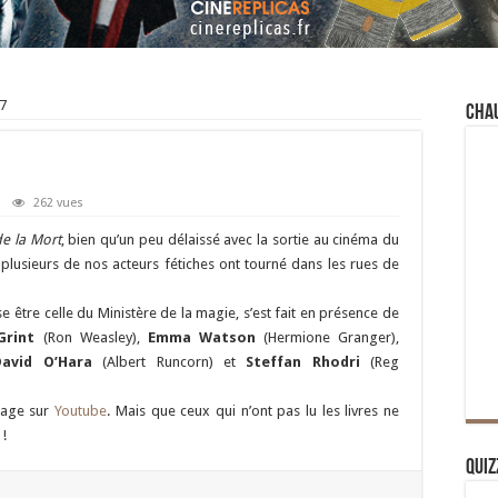
7
Cha
262 vues
de la Mort
, bien qu’un peu délaissé avec la sortie au cinéma du
plusieurs de nos acteurs fétiches ont tourné dans les rues de
e être celle du Ministère de la magie, s’est fait en présence de
Grint
(Ron Weasley),
Emma Watson
(Hermione Granger),
David O’Hara
(Albert Runcorn) et
Steffan Rhodri
(Reg
nage sur
Youtube
. Mais que ceux qui n’ont pas lu les livres ne
 !
Quiz