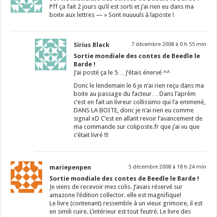
Pff ça fait 2 jours qu’il est sorti et j’ai rien eu dans ma
boite aux lettres — » Sont nuuuuls à laposte !
Sirius Black
7 décembre 2008 à 0 h 55 min
Sortie mondiale des contes de Beedle le
Barde !
J’ai posté ça le 5… J’étais énervé ^^
Donc le lendemain le 6 je n’ai rien reçu dans ma
boite au passage du facteur… Dans l’aprèm
c’est en fait un livreur collissimo qui l’a emmené,
DANS LA BOITE, donc je n’ai rien eu comme
signal xD C’est en allant revoir l’avancement de
ma commande sur coliposte.fr que j’ai vu que
c’était livré !!!
mariepenpen
5 décembre 2008 à 18 h 24 min
Sortie mondiale des contes de Beedle le Barde !
Je viens de recevoir mes colis. J’avais réservé sur
amazone l’édition collector. elle est magnifique!
Le livre (contenant) ressemble à un vieux grimoire, il est
en simili cuire. L’intérieur est tout feutré. Le livre des