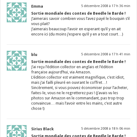
Emma
5 décembre 2008 à 17 h 36 min
Sortie mondiale des contes de Beedle le Barde !
J’aimerais savoir combien vous l’avez payé le bouquin s’il
vous plait?
J’aimerais beaucoup l’avoir en esperant qu’il y en ait
encore ici (du moins j’espere qu’il y en a tout court…)
blu
5 décembre 2008 à 17 h 41 min
Sortie mondiale des contes de Beedle le Barde !
J’ai reçu l’édition collector en anglais et l’édition
française aujourd’hui, via Amazon.
L’édition collector est vraiment magnifique, c’est idiot,
mais j’ai failli pleuré en ouvrant le coffret…!
Sincèrement, si vous pouvez économiser pour l’acheter,
faites-le, vous ne le regretterez pas ! (j’avais vu les
photos sur Amazon en le commandant, pas trop trop
convaincue… mais l’avoir entre les mains, c’est autre
chose !)
Sirius Black
5 décembre 2008 à 18 h 06 min
Sortie mondiale des contes de Beedle le Barde !