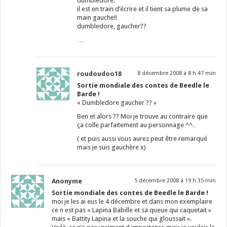
dumbledore.
il est en train d’écrire et il tient sa plume de sa
main gauche!!
dumbledore, gaucher??
…
roudoudoo18
8 décembre 2008 à 8 h 47 min
Sortie mondiale des contes de Beedle le
Barde !
« Dumbledore gaucher ?? »
Ben et alors ?? Moi je trouve au contraire que
ça colle parfaitement au personnage ^^.
( et puis aussi vous aurez peut être remarqué
mais je suis gauchère x)
Anonyme
5 décembre 2008 à 19 h 35 min
Sortie mondiale des contes de Beedle le Barde !
moi je les ai eus le 4 décembre et dans mon exemplaire
ce n est pas « Lapina Babille et sa queue qui caquetait »
mais « Battity Lapina et la souche qui gloussait ».