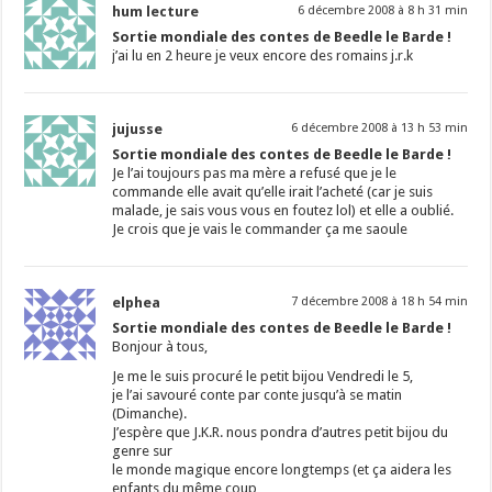
hum lecture
6 décembre 2008 à 8 h 31 min
Sortie mondiale des contes de Beedle le Barde !
j’ai lu en 2 heure je veux encore des romains j.r.k
jujusse
6 décembre 2008 à 13 h 53 min
Sortie mondiale des contes de Beedle le Barde !
Je l’ai toujours pas ma mère a refusé que je le
commande elle avait qu’elle irait l’acheté (car je suis
malade, je sais vous vous en foutez lol) et elle a oublié.
Je crois que je vais le commander ça me saoule
elphea
7 décembre 2008 à 18 h 54 min
Sortie mondiale des contes de Beedle le Barde !
Bonjour à tous,
Je me le suis procuré le petit bijou Vendredi le 5,
je l’ai savouré conte par conte jusqu’à se matin
(Dimanche).
J’espère que J.K.R. nous pondra d’autres petit bijou du
genre sur
le monde magique encore longtemps (et ça aidera les
enfants du même coup