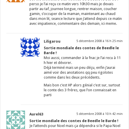
perso je l’ai reçu ce matin vers 10h30 mais je devais
partir au taf, journee longue, rentrer maison, coucher
gamin, s’occuper de la maman, maintenant au chaud
dans mon lit, seance lecture que j’attend depuis ce matin
avec impatience, commentaire des demain, ici meme.
Liligarou
5 décembre 2008 à 16 h 25 min
Sortie mondiale des contes de Beedle le
Barde !
Moi aussi, commander à la fnac je l’ai recu à 11
h hier et dévorer.
Déjà terminé mais un peu déçu, enfin j’aurai
aimé voir des anotations qq peu rigolotes
comme dans les deux précédents.
Mais bon c’est HP alors génial c’est sur, surtout
le conte des 3 fréres, que l’on connaissait en
parti
Aurel63
5 décembre 2008 à 10 h 42 min
Sortie mondiale des contes de Beedle le Barde !
Je l’attends pour Noel mais ça dépendra si le Papa Noel