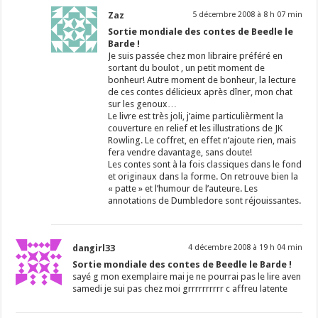
Zaz
5 décembre 2008 à 8 h 07 min
Sortie mondiale des contes de Beedle le
Barde !
Je suis passée chez mon libraire préféré en
sortant du boulot , un petit moment de
bonheur! Autre moment de bonheur, la lecture
de ces contes délicieux après dîner, mon chat
sur les genoux…
Le livre est très joli, j’aime particulièrment la
couverture en relief et les illustrations de JK
Rowling. Le coffret, en effet n’ajoute rien, mais
fera vendre davantage, sans doute!
Les contes sont à la fois classiques dans le fond
et originaux dans la forme. On retrouve bien la
« patte » et l’humour de l’auteure. Les
annotations de Dumbledore sont réjouissantes.
dangirl33
4 décembre 2008 à 19 h 04 min
Sortie mondiale des contes de Beedle le Barde !
sayé g mon exemplaire mai je ne pourrai pas le lire aven
samedi je sui pas chez moi grrrrrrrrrr c affreu latente