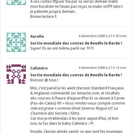
A vos contes !!!!pour ma par sa serras demain matin
mon buraliste ne l’avais pas reçus se matin snifff !alors
je patiente jusqu’a demain .
Bonne lecture !!
Aurelle
4 décembre 2008 à 21 h 05 min
Sortie mondiale des contes de Beedle le Barde !
Super! Ils en ont même parlé sur TF1!
Caliméro
4 décembre 2008 à 21 h 13 min
Sortie mondiale des contes de Beedle le Barde !
Bonsoir @ tous !
Moi, c’est pareil je les aient (Version Standard Française
& Anglaise) commandé sur Amazon.com, et résultats
des courses à l’heure d’aujourd’hui ils se situent à Carvin
(Pas-de-Calais) !!!!!
« Vous rendez-vous compte comme
cela est grave »
comme dirait Severus Rogue (cf. La
Chambre des Secrets / Film)
.
Car moi je m’attendais à les avoir aujourd’hui, et ben
non, tu l’as dans le baba Calimèro :-P!
Ensuite, j’aurais aimais savoir se que sont les nouveaux