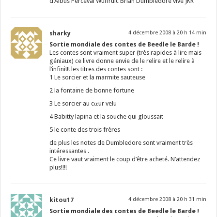
d’Albus Perceval Wulfruic Brian Dumbledore vive JKR
sharky
4 décembre 2008 à 20 h 14 min
Sortie mondiale des contes de Beedle le Barde !
Les contes sont vraiment super (très rapides à lire mais
géniaux) ce livre donne envie de le relire et le relire à
l’infini!!! les titres des contes sont :
1 Le sorcier et la marmite sauteuse
2 la fontaine de bonne fortune
3 Le sorcier au cœur velu
4 Babitty lapina et la souche qui gloussait
5 le conte des trois frères
de plus les notes de Dumbledore sont vraiment très
intéressantes .
Ce livre vaut vraiment le coup d’être acheté. N’attendez
plus!!!!
kitou17
4 décembre 2008 à 20 h 31 min
Sortie mondiale des contes de Beedle le Barde !