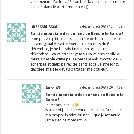
veut bien me l’offrir :-/ Sinon ben faudra que je remette
la main dans le porte-monnaie :-))
lili3666lili3666
5 décembre 2008 à 12 h 46 min
Sortie mondiale des contes de Beedle le Barde !
mon pauvre p’tit coeur s’est arrêté de battre…alors que
le saint-graal devait arriver aux alentours du 8
décembre, je ne l’aurais finalement que le 18
décembre…ça va être long! mais sa va arriver pile ou
j’aurais besoin d’une pause parce je vais tricoter deux
écharpes et deux paires de gants et ça va être long…
désolée, mais je devais partager ma douleur…
Aurel63
5 décembre 2008 à 20 h 13 min
Sortie mondiale des contes de Beedle le
Barde !
Je te comprends
Mais moi j’ai tellement de choses à faire – de
ma propre iniative ou non – que je m’ennuie
jamais en ce moment ^^