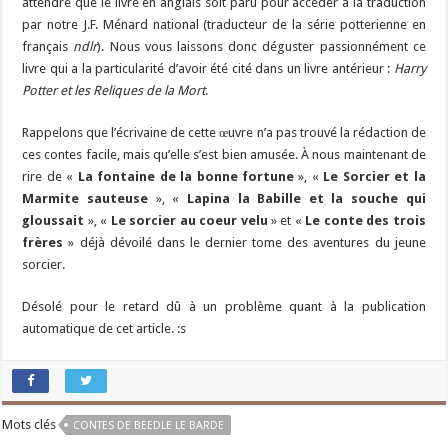
attendre que le livre en anglais soit paru pour accéder à la traduction
par notre J.F. Ménard national (traducteur de la série potterienne en
français
ndlr
). Nous vous laissons donc déguster passionnément ce
livre qui a la particularité d’avoir été cité dans un livre antérieur :
Harry
Potter et les Reliques de la Mort
.
Rappelons que l’écrivaine de cette œuvre n’a pas trouvé la rédaction de
ces contes facile, mais qu’elle s’est bien amusée. À nous maintenant de
rire de «
La fontaine de la bonne fortune
», «
Le Sorcier et la
Marmite sauteuse
», «
Lapina la Babille et la souche qui
gloussait
», «
Le sorcier au coeur velu
» et «
Le conte des trois
frères
» déjà dévoilé dans le dernier tome des aventures du jeune
sorcier.
Désolé pour le retard dû à un problème quant à la publication
automatique de cet article. :s
Mots clés
CONTES DE BEEDLE LE BARDE