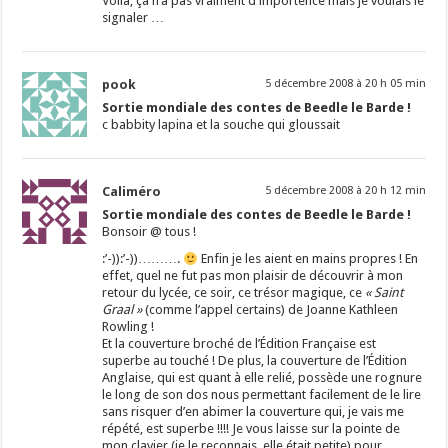
Voilà, ça n’a pas vraiment d importence mais je voulais le
signaler …
pook
5 décembre 2008 à 20 h 05 min
Sortie mondiale des contes de Beedle le Barde !
c babbity lapina et la souche qui gloussait
Caliméro
5 décembre 2008 à 20 h 12 min
Sortie mondiale des contes de Beedle le Barde !
Bonsoir @ tous !
:’-)):’-))……….
Enfin je les aient en mains propres ! En
effet, quel ne fut pas mon plaisir de découvrir à mon
retour du lycée, ce soir, ce trésor magique, ce
« Saint
Graal »
(comme l’appel certains) de Joanne Kathleen
Rowling !
Et la couverture broché de l’Édition Française est
superbe au touché ! De plus, la couverture de l’Édition
Anglaise, qui est quant à elle relié, possède une rognure
le long de son dos nous permettant facilement de le lire
sans risquer d’en abimer la couverture qui, je vais me
répété, est superbe !!!! Je vous laisse sur la pointe de
mon clavier (je le reconnais, elle était petite) pour