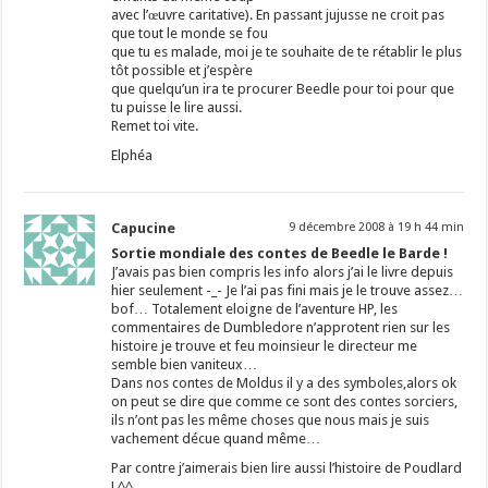
avec l’œuvre caritative). En passant jujusse ne croit pas
que tout le monde se fou
que tu es malade, moi je te souhaite de te rétablir le plus
tôt possible et j’espère
que quelqu’un ira te procurer Beedle pour toi pour que
tu puisse le lire aussi.
Remet toi vite.
Elphéa
Capucine
9 décembre 2008 à 19 h 44 min
Sortie mondiale des contes de Beedle le Barde !
J’avais pas bien compris les info alors j’ai le livre depuis
hier seulement -_- Je l’ai pas fini mais je le trouve assez…
bof… Totalement eloigne de l’aventure HP, les
commentaires de Dumbledore n’approtent rien sur les
histoire je trouve et feu moinsieur le directeur me
semble bien vaniteux…
Dans nos contes de Moldus il y a des symboles,alors ok
on peut se dire que comme ce sont des contes sorciers,
ils n’ont pas les même choses que nous mais je suis
vachement décue quand même…
Par contre j’aimerais bien lire aussi l’histoire de Poudlard
! ^^