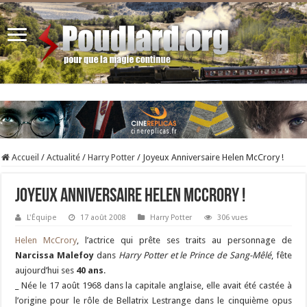
Accueil
/
Actualité
/
Harry Potter
/
Joyeux Anniversaire Helen McCrory !
Joyeux Anniversaire Helen McCrory !
L'Équipe
17 août 2008
Harry Potter
306 vues
Helen McCrory
, l’actrice qui prête ses traits au personnage de
Narcissa Malefoy
dans
Harry Potter et le Prince de Sang-Mêlé
, fête
aujourd’hui ses
40 ans
.
_ Née le 17 août 1968 dans la capitale anglaise, elle avait été castée à
l’origine pour le rôle de Bellatrix Lestrange dans le cinquième opus