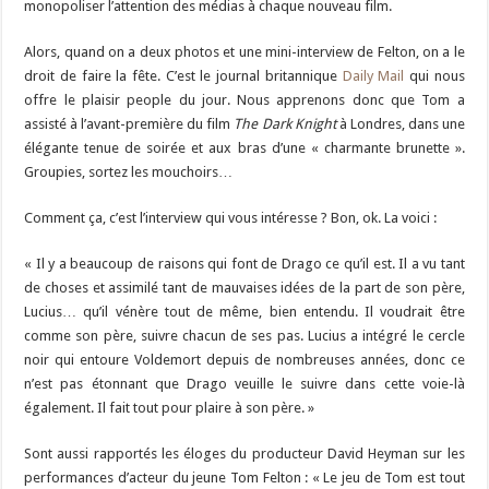
monopoliser l’attention des médias à chaque nouveau film.
Alors, quand on a deux photos et une mini-interview de Felton, on a le
droit de faire la fête. C’est le journal britannique
Daily Mail
qui nous
offre le plaisir people du jour. Nous apprenons donc que Tom a
assisté à l’avant-première du film
The Dark Knight
à Londres, dans une
élégante tenue de soirée et aux bras d’une « charmante brunette ».
Groupies, sortez les mouchoirs…
Comment ça, c’est l’interview qui vous intéresse ? Bon, ok. La voici :
« Il y a beaucoup de raisons qui font de Drago ce qu’il est. Il a vu tant
de choses et assimilé tant de mauvaises idées de la part de son père,
Lucius… qu’il vénère tout de même, bien entendu. Il voudrait être
comme son père, suivre chacun de ses pas. Lucius a intégré le cercle
noir qui entoure Voldemort depuis de nombreuses années, donc ce
n’est pas étonnant que Drago veuille le suivre dans cette voie-là
également. Il fait tout pour plaire à son père. »
Sont aussi rapportés les éloges du producteur David Heyman sur les
performances d’acteur du jeune Tom Felton : « Le jeu de Tom est tout