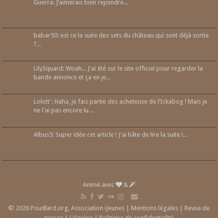
Guerra: J’aimerais bien rejoindre...
babar50: est ce la suite des sets du château qui sont déjà sortie
?...
Lily3quard: Woah... J'ai été sur le site officiel pour regarder la
bande annonce et ça en je...
Lolott': Haha, je fais partie des acheteuse de l’Ickabog ! Mais je
ne l'ai pas encore lu....
Albus5: Super idée cet article ! J'ai hâte de lire la suite !...
Animé avec
&
© 2026 Poudlard.org, Association iJeunes |
Mentions légales
|
Revue de
presse
|
L'équipe
|
Politique de confidentialité