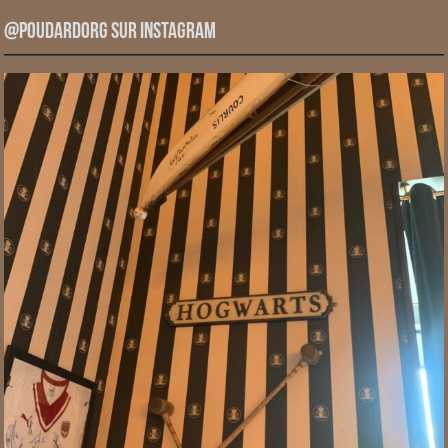
@PoudardOrg sur Instagram