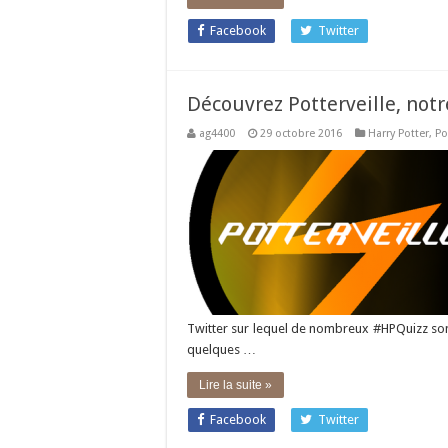
Facebook
Twitter
Découvrez Potterveille, not
ag4400
29 octobre 2016
Harry Potter
,
Po
Twitter sur lequel de nombreux #HPQuizz so
quelques …
Lire la suite »
Facebook
Twitter