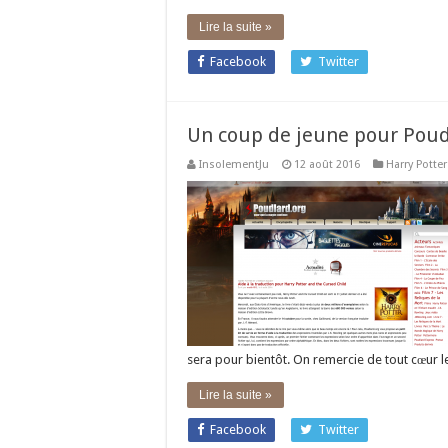
Lire la suite »
Facebook
Twitter
Un coup de jeune pour Poud
InsolementJu
12 août 2016
Harry Potter
sera pour bientôt. On remercie de tout cœur l
Lire la suite »
Facebook
Twitter