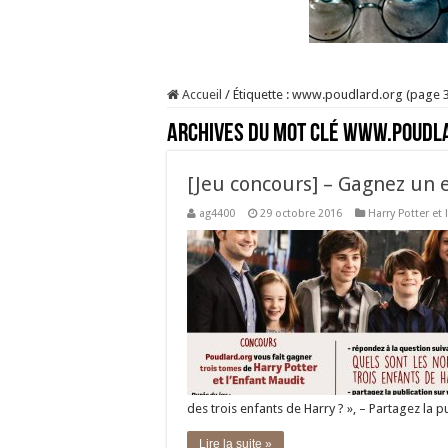
Accueil
/
Étiquette :
www.poudlard.org
(page 3
Archives du mot clé
www.poudla
[Jeu concours] – Gagnez un 
ag4400
29 octobre 2016
Harry Potter et
des trois enfants de Harry ? », – Partagez la p
Lire la suite »