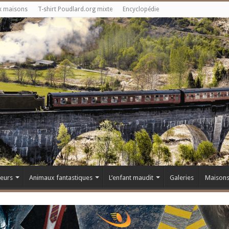
x maisons
T-shirt Poudlard.org mixte
Encyclopédie
teurs
Animaux fantastiques
L’enfant maudit
Galeries
Maison