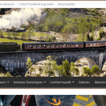
ux maisons
T-shirt Poudlard.org mixte
Encyclopédie
teurs
Animaux fantastiques
L’enfant maudit
Galeries
Maison