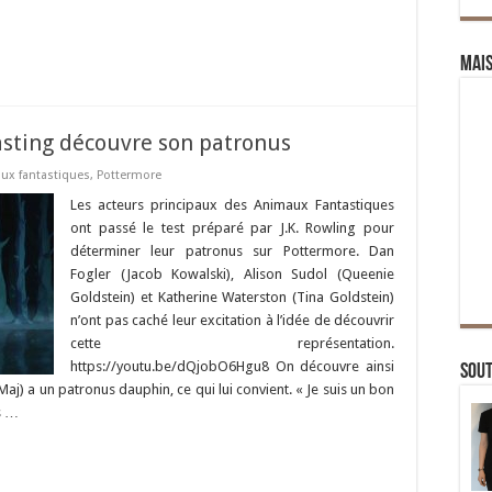
Mai
asting découvre son patronus
ux fantastiques
,
Pottermore
Les acteurs principaux des Animaux Fantastiques
ont passé le test préparé par J.K. Rowling pour
déterminer leur patronus sur Pottermore. Dan
Fogler (Jacob Kowalski), Alison Sudol (Queenie
Goldstein) et Katherine Waterston (Tina Goldstein)
n’ont pas caché leur excitation à l’idée de découvrir
cette représentation.
https://youtu.be/dQjobO6Hgu8 On découvre ainsi
Sou
aj) a un patronus dauphin, ce qui lui convient. « Je suis un bon
s …