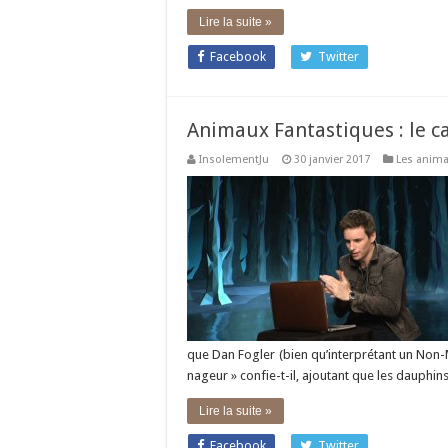
Lire la suite »
Facebook
Twitter
Animaux Fantastiques : le c
InsolementJu
30 janvier 2017
Les anima
que Dan Fogler (bien qu’interprétant un Non-M
nageur » confie-t-il, ajoutant que les dauphin
Lire la suite »
Facebook
Twitter