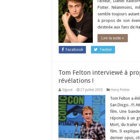
l’acteur, Daniel Radcl
Potter. Néanmoins, mê
semble toujours autant 
à propos de son évent
destinée aux fans de Ha
Lire la suite »
Facebook
Twitter
Tom Felton interviewé à prop
révélations !
Sigurd
27 juillet 2010
Harry Potter
Tom Felton a été 
San Diego. /!\ At
film. Une bande
répondu à un gr
Mort, du trailer
film. Il expliqu
dernier opus, ci