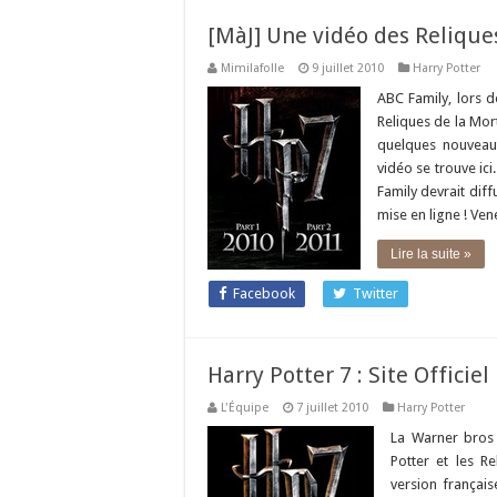
[MàJ] Une vidéo des Relique
Mimilafolle
9 juillet 2010
Harry Potter
ABC Family, lors d
Reliques de la Mor
quelques nouveaut
vidéo se trouve ici
Family devrait diff
mise en ligne ! Ven
Lire la suite »
Facebook
Twitter
Harry Potter 7 : Site Officiel
L'Équipe
7 juillet 2010
Harry Potter
La Warner bros 
Potter et les R
version français