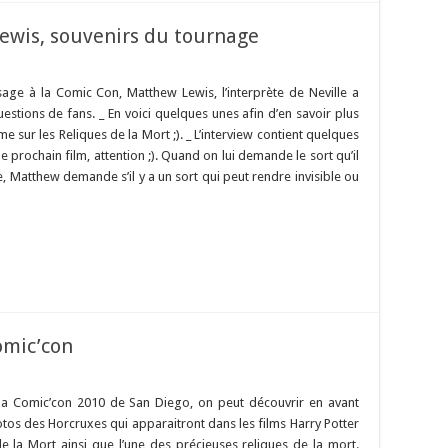
ewis, souvenirs du tournage
age à la Comic Con, Matthew Lewis, l’interprète de Neville a
stions de fans. _ En voici quelques unes afin d’en savoir plus
me sur les Reliques de la Mort ;). _ L’interview contient quelques
e prochain film, attention ;). Quand on lui demande le sort qu’il
e, Matthew demande s’il y a un sort qui peut rendre invisible ou
omic’con
 la Comic’con 2010 de San Diego, on peut découvrir en avant
tos des Horcruxes qui apparaitront dans les films Harry Potter
de la Mort ainsi que l’une des précieuses reliques de la mort.