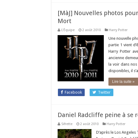
[MàJ] Nouvelles photos pour 
Mort
L'Équipe
2 août 2010
Harry Potter
Une nouvelle pho
partie 1 vient d’
Harry Potter av
ancienne demeure
la voir dans nos
disponibles, il s
Lire la suite »
Facebook
Twitter
Daniel Radcliffe peine à se 
Sifrette
2 août 2010
Harry Potter
D’après le Los Angeles