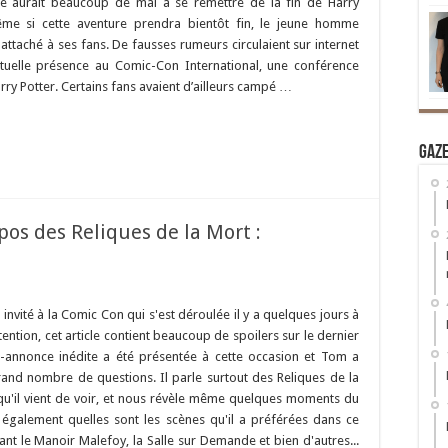
iffe aurait beaucoup de mal à se remettre de la fin de Harry
me si cette aventure prendra bientôt fin, le jeune homme
attaché à ses fans. De fausses rumeurs circulaient sur internet
uelle présence au Comic-Con International, une conférence
rry Potter. Certains fans avaient d’ailleurs campé …
Gaz
os des Reliques de la Mort :
invité à la Comic Con qui s'est déroulée il y a quelques jours à
tention, cet article contient beaucoup de spoilers sur le dernier
-annonce inédite a été présentée à cette occasion et Tom a
and nombre de questions. Il parle surtout des Reliques de la
 qu'il vient de voir, et nous révèle même quelques moments du
e également quelles sont les scènes qu'il a préférées dans ce
tant le Manoir Malefoy, la Salle sur Demande et bien d'autres...