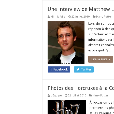
Une interview de Matthew L
Mimilafolle
22 juillet 2010
Harry Potter
Lors de son pass
répondu à des que
sur l’acteur et mê
informations sur l
aimerait connaîtr
est-ce qu’il n’y …
Lire la suite »
Facebook
Twitter
Photos des Horcruxes à la C
L'Équipe
22 juillet 2010
Harry Potter
À l’occasion de
première les pho
et les Reliques 