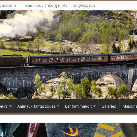
x maisons
T-shirt Poudlard.org mixte
Encyclopédie
teurs
Animaux fantastiques
L’enfant maudit
Galeries
Maison