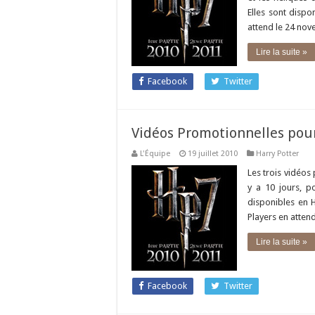
Elles sont dispo
attend le 24 nove
Lire la suite »
Facebook
Twitter
Vidéos Promotionnelles pour
L'Équipe
19 juillet 2010
Harry Potter
Les trois vidéos
y a 10 jours, p
disponibles en 
Players en atten
Lire la suite »
Facebook
Twitter