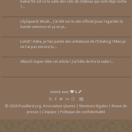
babar50: est ce la suite des sets du château qui sont déjà sortie
?...
Lily3quard: Woah... J'ai été sur le site officiel pour regarder la
bande annonce et ça en je...
Lolott': Haha, je fais partie des acheteuse de l’Ickabog ! Mais je
ne l'ai pas encore lu....
Albus5: Super idée cet article ! J'ai hâte de lire la suite !...
Animé avec
&
© 2026 Poudlard.org, Association iJeunes |
Mentions légales
|
Revue de
presse
|
L'équipe
|
Politique de confidentialité