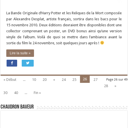
La Bande Originale d’Harry Potter et les Reliques de la Mort composée
par Alexandre Desplat, artiste français, sortira dans les bacs pour le
15 novembre 2010. Deux éditions devraient être disponibles dont une
collector comprenant un poster, un DVD bonus ainsi qu’une version
vinyle de l’album. Voilà de quoi se mettre dans l’ambiance avant la
sortie du film le 24 novembre, soit quelques jours après !
Lire la suite »
26
« Début
...
10
20
«
24
25
27
Page 26 sur 49
28
»
30
40
...
Fin »
Chaudron Baveur