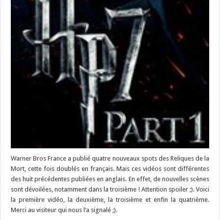
Warner Bros France a publié quatre nouveaux spots des Reliques de la
Mort, cette fois doublés en français. Mais ces vidéos sont différentes
des huit précédentes publiées en anglais. En effet, de nouvelles scènes
sont dévoilées, notamment dans la troisième ! Attention spoiler ;). Voici
la première vidéo, la deuxième, la troisième et enfin la quatrième.
Merci au visiteur qui nous l’a signalé ;).