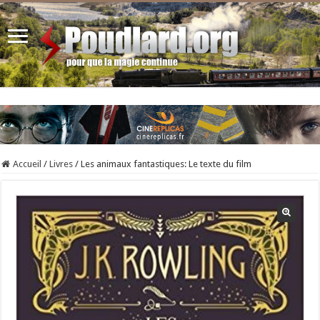
Accueil
/
Livres
/
Les animaux fantastiques: Le texte du film