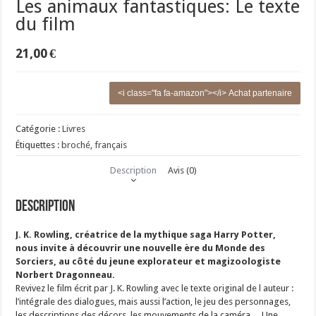
Les animaux fantastiques: Le texte
du film
21,00
€
<i class="fa fa-amazon"></i> Achat partenaire
Catégorie :
Livres
Étiquettes :
broché
,
français
Description
Avis (0)
Description
J. K. Rowling, créatrice de la mythique saga Harry Potter,
nous invite à découvrir une nouvelle ère du Monde des
Sorciers, au côté du jeune explorateur et magizoologiste
Norbert Dragonneau.
Revivez le film écrit par J. K. Rowling avec le texte original de l auteur :
l’intégrale des dialogues, mais aussi l’action, le jeu des personnages,
les descriptions des décors, les mouvements de la caméra… Une