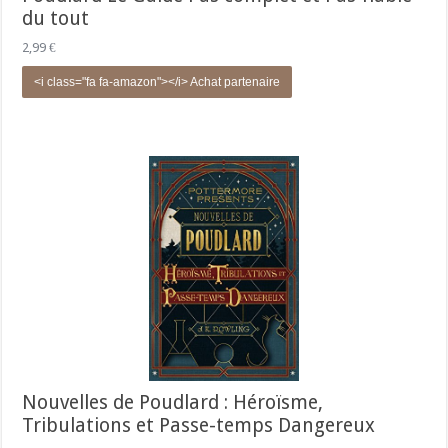
du tout
2,99
€
<i class="fa fa-amazon"></i> Achat partenaire
Nouvelles de Poudlard : Héroïsme,
Tribulations et Passe-temps Dangereux