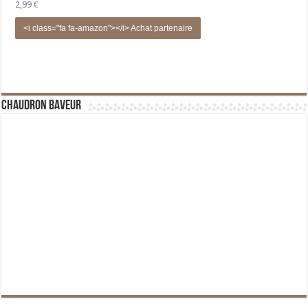
2,99
€
<i class="fa fa-amazon"></i> Achat partenaire
Chaudron Baveur