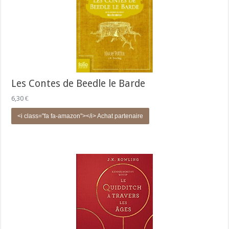
Les Contes de Beedle le Barde
6,30
€
<i class="fa fa-amazon"></i> Achat partenaire