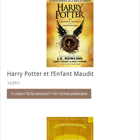
Harry Potter et l’Enfant Maudit
14,99
€
<i class="fa fa-amazon"></i> Achat partenaire