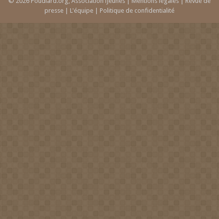
© 2026 Poudlard.org, Association iJeunes |
Mentions légales
|
Revue de
presse
|
L'équipe
|
Politique de confidentialité