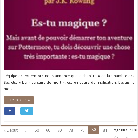
L’équipe de Pottermore nous annonce que le chapitre 8 de la Chambre des
Secrets, « L’anniversaire de mort », est en cours de finalisation. Depuis le
mois …
Lire la suite »
80
« Début
...
50
60
70
78
79
81
Page 80 sur 182
82
»