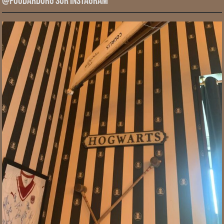
@PoudardOrg sur Instagram