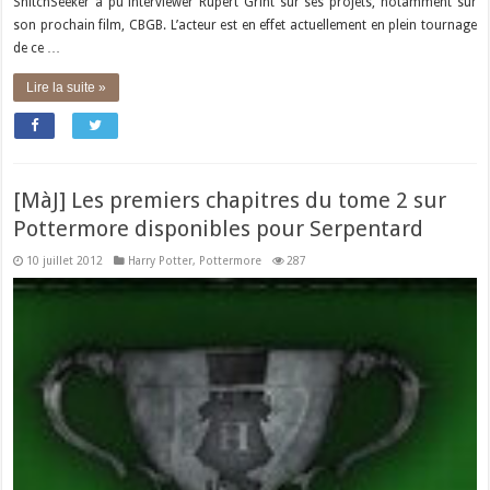
SnitchSeeker a pu interviewer Rupert Grint sur ses projets, notamment sur
son prochain film, CBGB. L’acteur est en effet actuellement en plein tournage
de ce …
Lire la suite »
[MàJ] Les premiers chapitres du tome 2 sur
Pottermore disponibles pour Serpentard
10 juillet 2012
Harry Potter
,
Pottermore
287