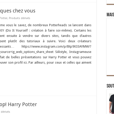
iques chez vous
Mai
Potter
,
Produits dérivés
e vous le savez, de nombreux Potterheads se lancent dans
DIY (Do It Yourself : création à faire soi-même). Certains les
ent ensuite à vendre sur divers sites, tandis que d’autres
isent plutôt des tutoriaux à suivre. Voici deux créateurs
éressants… https://www.instagram.com/p/Btp9X33AYMW/?
source=ig_web_options_share_sheet Siilistyle, Instagrameuse
 fait de belles présentations sur Harry Potter et vous pouvez
ouver son profil ici. Par ailleurs, pour ceux et celles qui aiment
Sou
op! Harry Potter
 dérivés