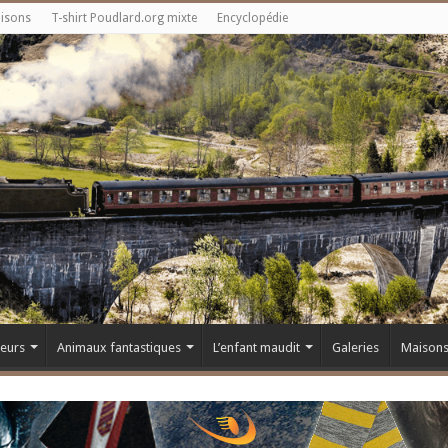
aisons
T-shirt Poudlard.org mixte
Encyclopédie
teurs
Animaux fantastiques
L’enfant maudit
Galeries
Maison