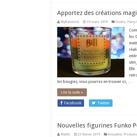
Apportez des créations mag
MyBallerine
29 mars 2019
Divers
,
Harry 
Comm
les 
mett
réal
int
utm_
Elle
retr
les bougies, vous pourrez en trouver ici, …
Lire la suite »
Facebook
Twitter
Nouvelles figurines Funko P
Matth
23 février 2019
Actualité
,
Produits