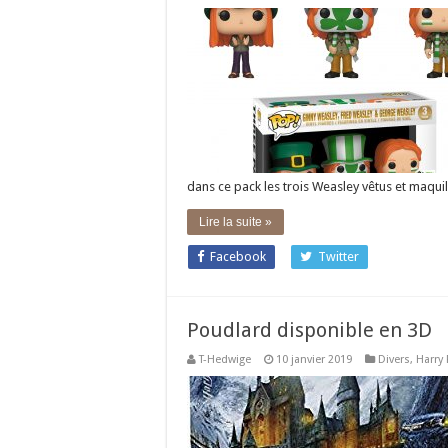
dans ce pack les trois Weasley vêtus et maqui
Lire la suite »
Facebook
Twitter
Poudlard disponible en 3D
T-Hedwige
10 janvier 2019
Divers
,
Harry 