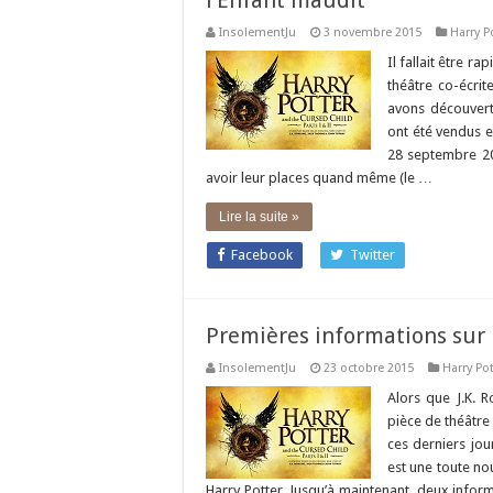
l’Enfant maudit
InsolementJu
3 novembre 2015
Harry P
Il fallait être r
théâtre co-écrit
avons découvert 
ont été vendus e
28 septembre 201
avoir leur places quand même (le …
Lire la suite »
Facebook
Twitter
Premières informations sur 
InsolementJu
23 octobre 2015
Harry Pot
Alors que J.K. R
pièce de théâtre 
ces derniers jou
est une toute nou
Harry Potter. Jusqu’à maintenant, deux informa