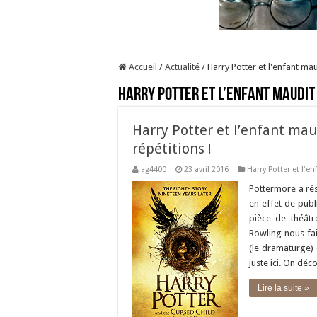
Accueil
/
Actualité
/
Harry Potter et l'enfant ma
Harry Potter et l’enfant maudit
Harry Potter et l’enfant mau
répétitions !
ag4400
23 avril 2016
Harry Potter et l'e
Pottermore a rése
en effet de publ
pièce de théâtre
Rowling nous fai
(le dramaturge) 
juste ici. On dé
Lire la suite »