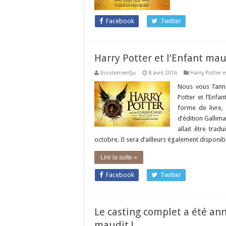
Facebook
Twitter
Harry Potter et l’Enfant maud
InsolementJu
8 avril 2016
Harry Potter e
Nous vous l’ann
Potter et l’Enfa
forme de livre,
d’édition Gallima
allait être trad
octobre. Il sera d’ailleurs également disponi
Lire la suite »
Facebook
Twitter
Le casting complet a été ann
maudit !