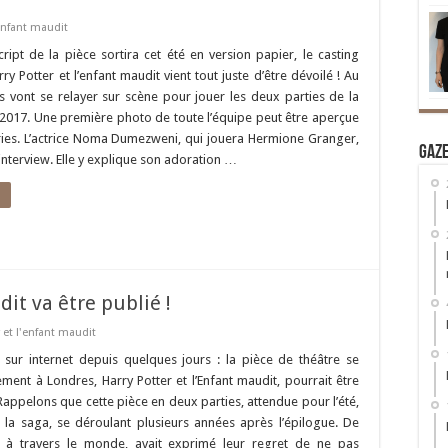
'enfant maudit
cript de la pièce sortira cet été en version papier, le casting
y Potter et l’enfant maudit vient tout juste d’être dévoilé ! Au
rs vont se relayer sur scène pour jouer les deux parties de la
 2017. Une première photo de toute l’équipe peut être aperçue
ies. L’actrice Noma Dumezweni, qui jouera Hermione Granger,
Gaz
interview. Elle y explique son adoration …
it va être publié !
 et l'enfant maudit
 sur internet depuis quelques jours : la pièce de théâtre se
ment à Londres, Harry Potter et l’Enfant maudit, pourrait être
 Rappelons que cette pièce en deux parties, attendue pour l’été,
 la saga, se déroulant plusieurs années après l’épilogue. De
 à travers le monde, avait exprimé leur regret de ne pas