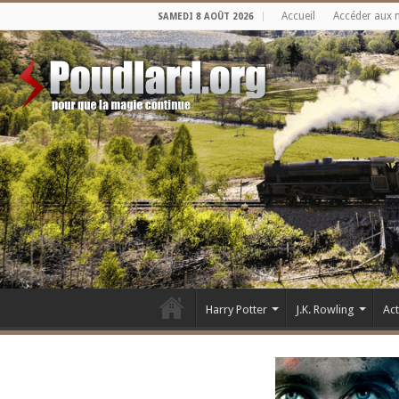
Accueil
Accéder aux 
SAMEDI 8 AOÛT 2026
Harry Potter
J.K. Rowling
Ac