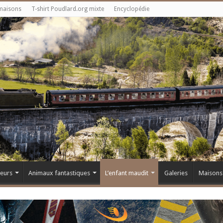
maisons
T-shirt Poudlard.org mixte
Encyclopédie
teurs
Animaux fantastiques
L’enfant maudit
Galeries
Maisons