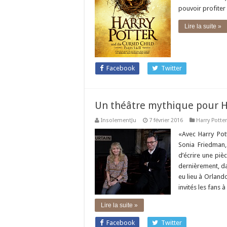
pouvoir profiter
Lire la suite »
Facebook
Twitter
Un théâtre mythique pour Ha
InsolementJu
7 février 2016
Harry Potter
«Avec Harry Pott
Sonia Friedman, 
d’écrire une piè
dernièrement, da
eu lieu à Orland
invités les fans 
Lire la suite »
Facebook
Twitter