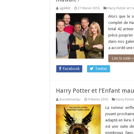
ag4400
27 février 2016
Harry Potter et l
Alors que le s
complet de Harr
total 42 acteu
pièce jusqu’en
dans nos galer
a accordé une 
Lire la suite »
Facebook
Twitter
Harry Potter et l’Enfant maud
InsolementJu
9 février 2016
Harry Potter
La rumeur enfle
jouant prochaine
adapté en livre.
est une suite de
nombreux fans,