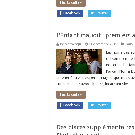
Lire la suite »
Facebook
Twitter
L’Enfant maudit : premiers 
InsolementJu
21 décembre 2015
Harry 
Les noms des act
de son nom de f
Potter et l’Enfa
Parker, Noma Dum
amener à la vie les personnages que nous avo
sur scène au Savoy Theatre, incarnant Sky …
Lire la suite »
Facebook
Twitter
Des places supplémentaires 