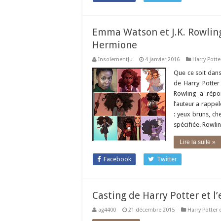
Emma Watson et J.K. Rowling
Hermione
InsolementJu
4 janvier 2016
Harry Potte
Que ce soit dans
de Harry Potter 
Rowling a répon
l’auteur a rappe
: yeux bruns, che
spécifiée. Rowli
Lire la suite »
Facebook
Twitter
Casting de Harry Potter et l
ag4400
21 décembre 2015
Harry Potter 