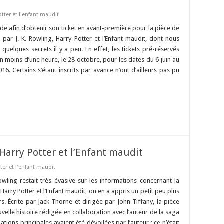
otter et l'enfant maudit
apide afin d’obtenir son ticket en avant-première pour la pièce de
e par J. K. Rowling, Harry Potter et l’Enfant maudit, dont nous
quelques secrets il y a peu. En effet, les tickets pré-réservés
n moins d’une heure, le 28 octobre, pour les dates du 6 juin au
6. Certains s’étant inscrits par avance n’ont d’ailleurs pas pu
Harry Potter et l’Enfant maudit
ter et l'enfant maudit
owling restait très évasive sur les informations concernant la
Harry Potter et l’Enfant maudit, on en a appris un petit peu plus
rs. Écrite par Jack Thorne et dirigée par John Tiffany, la pièce
velle histoire rédigée en collaboration avec l’auteur de la saga
tions principales avaient été dévoilées par l’auteur : ce n’était