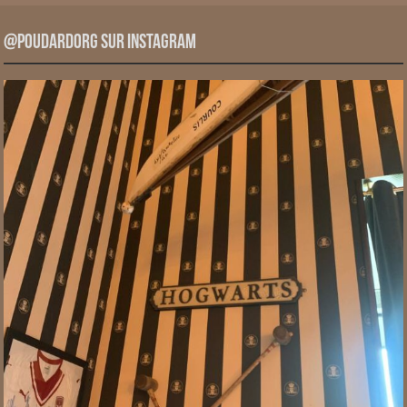
@PoudardOrg sur Instagram