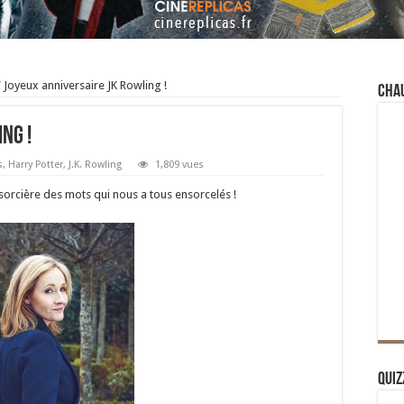
/
Joyeux anniversaire JK Rowling !
Cha
ng !
s
,
Harry Potter
,
J.K. Rowling
1,809 vues
sorcière des mots qui nous a tous ensorcelés !
Quiz