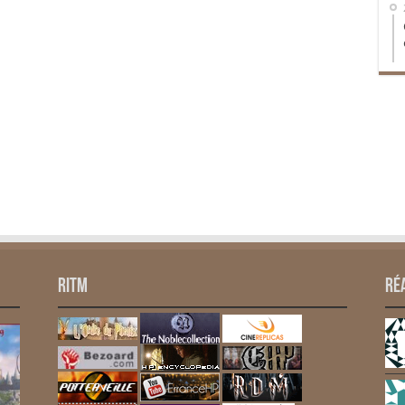
RITM
Ré