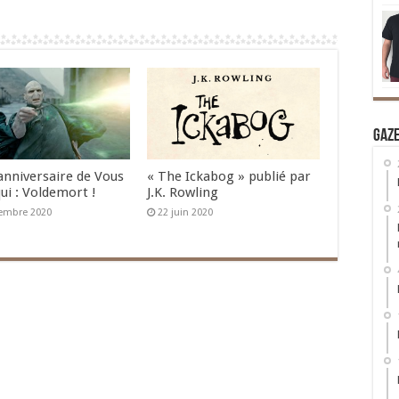
Gaz
’anniversaire de Vous
« The Ickabog » publié par
ui : Voldemort !
J.K. Rowling
embre 2020
22 juin 2020