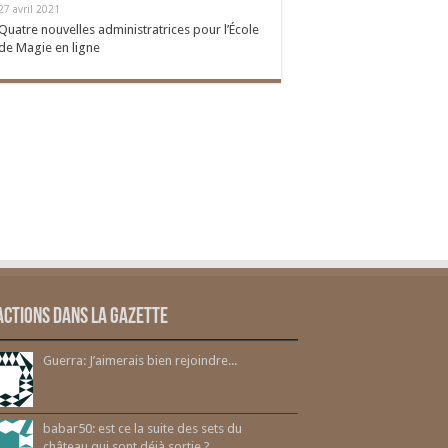
27 avril 2021
Quatre nouvelles administratrices pour l’École
de Magie en ligne
actions dans la gazette
Guerra: J’aimerais bien rejoindre...
babar50: est ce la suite des sets du
château qui sont déjà sortie ?...