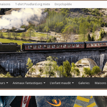
maisons
T-shirt Poudlard.org mixte
Encyclopédie
eurs
Animaux fantastiques
L’enfant maudit
Galeries
Maisons