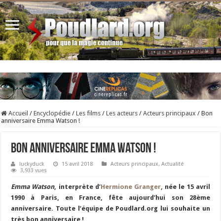
Accueil
/
Encyclopédie
/
Les films
/
Les acteurs
/
Acteurs principaux
/
Bon
anniversaire Emma Watson !
Bon anniversaire Emma Watson !
luckyduck
15 avril 2018
Acteurs principaux
,
Actualité
3,933 vues
Emma Watson
, interprète d’
Hermione Granger
, née le 15 avril
1990 à Paris, en France, fête aujourd’hui son 28ème
anniversaire. Toute l’équipe de Poudlard.org lui souhaite un
très bon anniversaire !