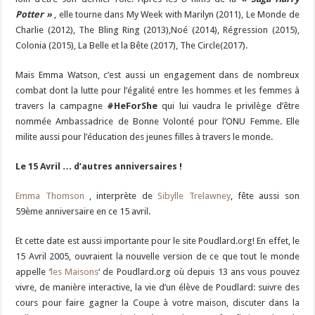
Potter »
, elle tourne dans My Week with Marilyn (2011), Le Monde de
Charlie (2012), The Bling Ring (2013),Noé (2014), Régression (2015),
Colonia (2015), La Belle et la Bête (2017), The Circle(2017).
Mais Emma Watson, c’est aussi un engagement dans de nombreux
combat dont la lutte pour l’égalité entre les hommes et les femmes à
travers la campagne
#HeForShe
qui lui vaudra le privilège d’être
nommée Ambassadrice de Bonne Volonté pour l’ONU Femme. Elle
milite aussi pour l’éducation des jeunes filles à travers le monde.
Le 15 Avril … d’autres anniversaires !
Emma Thomson
, interprète de
Sibylle Trelawney
, fête aussi son
59ème anniversaire en ce 15 avril.
Et cette date est aussi importante pour le site Poudlard.org! En effet, le
15 Avril 2005, ouvraient la nouvelle version de ce que tout le monde
appelle ‘
les Maisons
‘ de Poudlard.org où depuis 13 ans vous pouvez
vivre, de manière interactive, la vie d’un élève de Poudlard: suivre des
cours pour faire gagner la Coupe à votre maison, discuter dans la