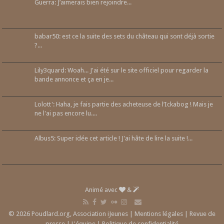
Guerra: J’aimerais bien rejoindre...
babar50: est ce la suite des sets du château qui sont déjà sortie
?...
Lily3quard: Woah... J'ai été sur le site officiel pour regarder la
bande annonce et ça en je...
Lolott': Haha, je fais partie des acheteuse de l’Ickabog ! Mais je
ne l'ai pas encore lu....
Albus5: Super idée cet article ! J'ai hâte de lire la suite !...
Animé avec
&
© 2026 Poudlard.org, Association iJeunes |
Mentions légales
|
Revue de
presse
|
L'équipe
|
Politique de confidentialité