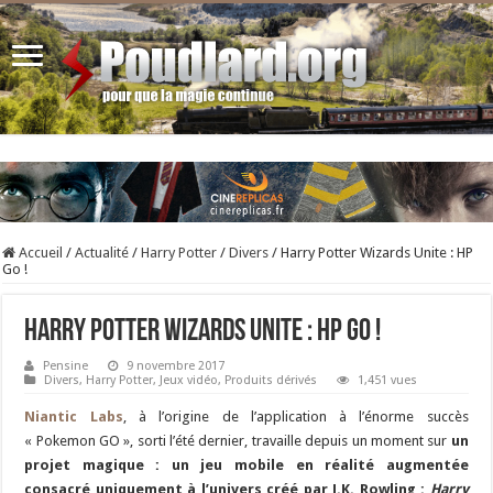
Accueil
/
Actualité
/
Harry Potter
/
Divers
/
Harry Potter Wizards Unite : HP
Go !
Harry Potter Wizards Unite : HP Go !
Pensine
9 novembre 2017
Divers
,
Harry Potter
,
Jeux vidéo
,
Produits dérivés
1,451 vues
Niantic Labs
, à l’origine de l’application à l’énorme succès
« Pokemon GO », sorti l’été dernier, travaille depuis un moment sur
un
projet magique : un jeu mobile en réalité augmentée
consacré uniquement à l’univers créé par J.K. Rowling :
Harry