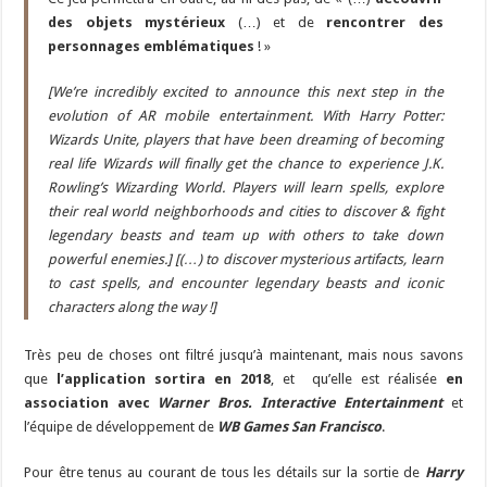
des objets mystérieux
(…) et de
rencontrer des
personnages emblématiques
! »
[We’re incredibly excited to announce this next step in the
evolution of AR mobile entertainment. With Harry Potter:
Wizards Unite, players that have been dreaming of becoming
real life Wizards will finally get the chance to experience J.K.
Rowling’s Wizarding World. Players will learn spells, explore
their real world neighborhoods and cities to discover & fight
legendary beasts and team up with others to take down
powerful enemies.]
[(…) to discover mysterious artifacts, learn
to cast spells, and encounter legendary beasts and iconic
characters along the way !]
Très peu de choses ont filtré jusqu’à maintenant, mais nous savons
que
l’application sortira en 2018
, et qu’elle est réalisée
en
association avec
Warner Bros. Interactive Entertainment
et
l’équipe de développement de
WB Games San Francisco
.
Pour être tenus au courant de tous les détails sur la sortie de
Harry