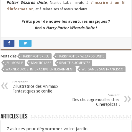
Potter Wizards Unite
, Niantic Labs invite à
s’inscrire à un fil
d’information
, et à suivre ses réseaux sociaux.
Prêts pour de nouvelles aventures magiques ?
Accio
Harry Potter Wizards Unite
!
Mots clés
HARRY POTTER JEU
HARRY POTTER WIZARDS UNITE
JEU MOBILE
NIANTIC LABS
RÉALITÉ AUGMENTÉE
WARNER BROS. INTERACTIVE ENTERTAINMENT
WB GAMES SAN FRANCISCO
Précédent
L’illustratrice des Animaux
Fantastiques se confie
Suivant
Des chocogrenouilles chez
Cinereplicas !
Articles liés
7 astuces pour dégnommer votre jardin