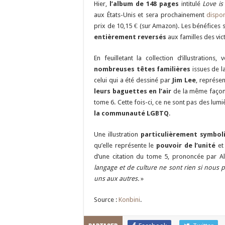
Hier,
l’album de 148 pages
intitulé
Love is
aux États-Unis et sera prochainement
dispon
prix de 10,15 € (sur Amazon). Les bénéfices 
entièrement reversés
aux familles des vic
En feuilletant la collection d’illustrations,
nombreuses têtes familières
issues de l
celui qui a été dessiné par
Jim Lee
, représe
leurs baguettes en l’air
de la même façon q
tome 6. Cette fois-ci, ce ne sont pas des lumiè
la communauté LGBTQ
.
Une illustration
particulièrement symbol
qu’elle représente le
pouvoir de l’unité
et 
d’une citation du tome 5, prononcée par A
langage et de culture ne sont rien si nous 
uns aux autres.
»
Source :
Konbini
.