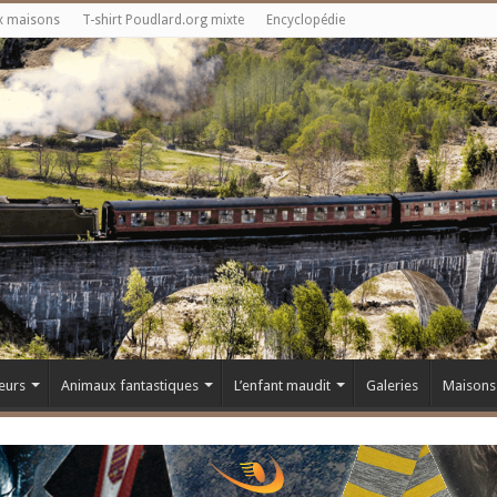
x maisons
T-shirt Poudlard.org mixte
Encyclopédie
eurs
Animaux fantastiques
L’enfant maudit
Galeries
Maisons