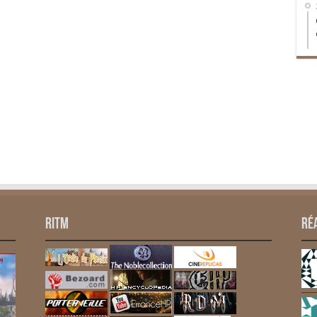
RITM
Ré