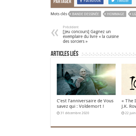
Facebook
Twitter
Partager
Mots clés
BANDE DESSINÉE
HOMMAGE
L
Précédent
[Jeu concours] Gagnez un
exemplaire du livre « la cuisine
des sorciers »
Articles liés
C’est l’anniversaire de Vous
« The 
savez qui : Voldemort !
J.K. Ro
31 décembre 2020
22 jui