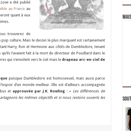
 Love
a été publié
ible au France
au
seront quant à eux
Mai
times.
 vous trouverez de
a pop culture. Mais le dessin le plus marquant est certainement
ntant Harry, Ron et Hermione aux côtés de Dumbledore, tenant
u’ils l’avaient fait à la mort du directeur de Poudlard dans le
res qui s’envolent vers le ciel mais le
drapeau arc-en-ciel de
ique
puisque Dumbledore est homosexuel, mais aussi parce
l’espoir d’un monde meilleur. Elle est d’ailleurs accompagnée
lbus et
approuvée par J.K. Rowling
: «
Les différences de
partageons les mêmes objectifs et si nous restons ouverts les
Sou