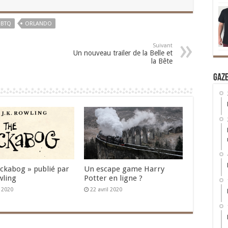
GBTQ
ORLANDO
Suivant
Un nouveau trailer de la Belle et
la Bête
Gaz
Ickabog » publié par
Un escape game Harry
wling
Potter en ligne ?
n 2020
22 avril 2020