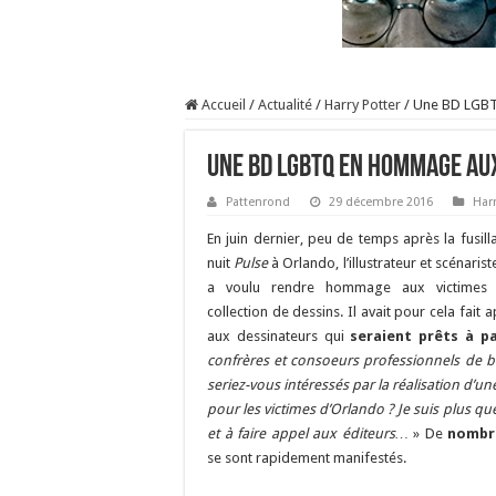
Accueil
/
Actualité
/
Harry Potter
/
Une BD LGBT
Une BD LGBTQ en hommage au
Pattenrond
29 décembre 2016
Harr
En juin dernier, peu de temps après la fusill
nuit
Pulse
à Orlando, l’illustrateur et scénaris
a voulu rendre hommage aux victimes 
collection de dessins. Il avait pour cela fait
aux dessinateurs qui
seraient prêts à pa
confrères et consoeurs professionnels de b
seriez-vous intéressés par la réalisation d’u
pour les victimes d’Orlando ? Je suis plus que
et à faire appel aux éditeurs…
» De
nombr
se sont rapidement manifestés.