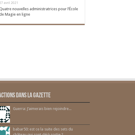
27 avril 2021
Quatre nouvelles administratrices pour l’École
de Magie en ligne
actions dans la gazette
Guerra: J’aimerais bien rejoindre...
babar50: est ce la suite des sets du
château qui sont déjà sortie ?...