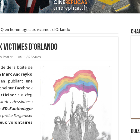
Q en hommage aux victimes d’Orlando
Cha
x victimes d’Orlando
y Potter
1,326 vues
ade de la boite de
te
Marc Andreyko
en publiant une
 appel sur Facebook
rticiper
: «
Hey,
andes dessinées :
ne
BD d’anthologie
 prêt à l’organiser
eux volontaires
Quiz