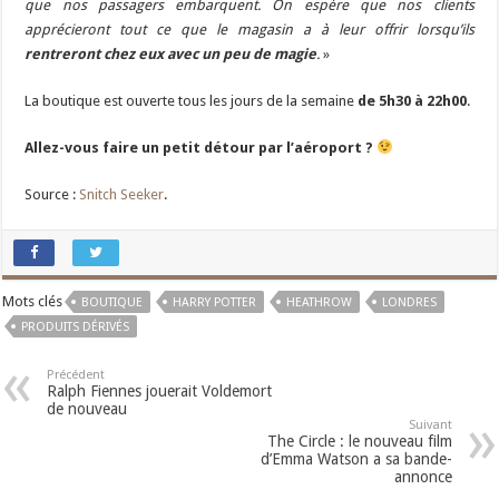
que nos passagers embarquent. On espère que nos clients
apprécieront tout ce que le magasin a à leur offrir lorsqu’ils
rentreront chez eux
avec un peu de magie
.
»
La boutique est ouverte tous les jours de la semaine
de 5h30 à 22h00
.
Allez-vous faire un petit détour par l’aéroport ?
Source :
Snitch Seeker
.
Mots clés
BOUTIQUE
HARRY POTTER
HEATHROW
LONDRES
PRODUITS DÉRIVÉS
Précédent
Ralph Fiennes jouerait Voldemort
de nouveau
Suivant
The Circle : le nouveau film
d’Emma Watson a sa bande-
annonce