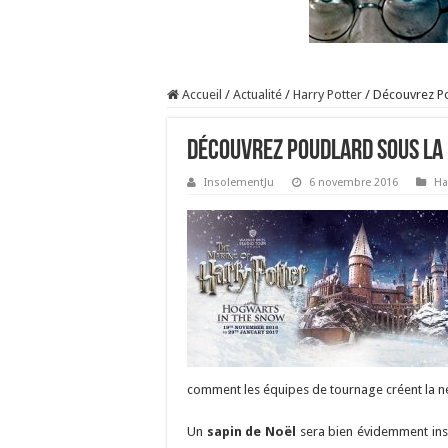
Accueil
/
Actualité
/
Harry Potter
/
Découvrez Po
Découvrez Poudlard sous la 
InsolementJu
6 novembre 2016
Ha
comment les équipes de tournage créent la n
Un
sapin de Noël
sera bien évidemment inst