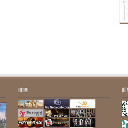
RITM
Ré