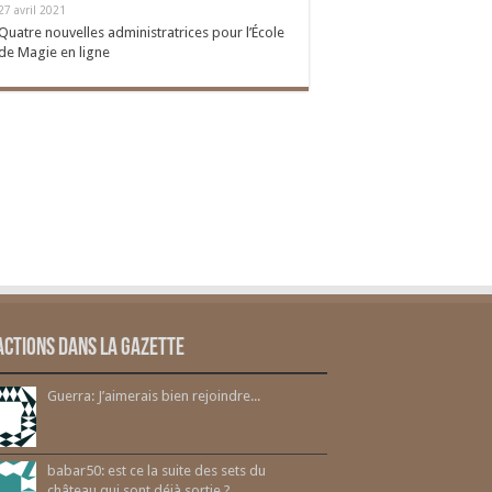
27 avril 2021
Quatre nouvelles administratrices pour l’École
de Magie en ligne
actions dans la gazette
Guerra: J’aimerais bien rejoindre...
babar50: est ce la suite des sets du
château qui sont déjà sortie ?...