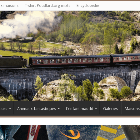
ux maisons
T-shirt Poudlard.org mixte
Encyclopédie
eurs
Animaux fantastiques
L’enfant maudit
Galeries
Maisons