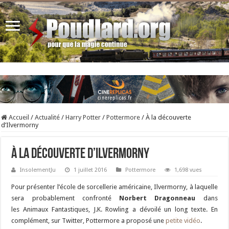
Accueil
/
Actualité
/
Harry Potter
/
Pottermore
/
À la découverte
d’Ilvermorny
À la découverte d’Ilvermorny
InsolementJu
1 juillet 2016
Pottermore
1,698 vues
Pour présenter l’école de sorcellerie américaine, Ilvermorny, à laquelle
sera probablement confronté
Norbert Dragonneau
dans
les Animaux Fantastiques, J.K. Rowling a dévoilé un long texte. En
complément, sur Twitter, Pottermore a proposé une
petite vidéo
.