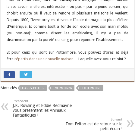
laisse savoir si elle est intéressée – ou pas – par le jeune sorcier, qui
choisit ensuite où il veut se rendre si plusieurs maisons le veulent.
Depuis 1800, Ilvermorny est devenue l’école de magie la plus célèbre
d’Amérique. Et comme Isolt a fondé son école avec son mari moldu
(ou non-maj’, comme disent les américains), il n’y a pas de
discrimination par la pureté du sang pour rejoindre l’établissement.
Et pour ceux qui sont sur Pottermore, vous pouvez d’ores et déjà
être
répartis dans une nouvelle maison
… Laquelle avez-vous rejoint ?
Mots clés
HARRY POTTER
ILVERMORNY
POTTERMORE
Précédent
J.K. Rowling et Eddie Redmayne
vous présentent les Animaux
Fantastiques !
Suivant
Tom Felton est de retour sur le
petit écran !