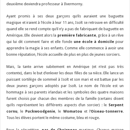
deuxième deviendra professeur à Ilvermorny.
Ayant promis à ses deux garçons qu’ils auraient une baguette
magique et iraient à l’école à leur 11 ans, Isolt se retrouve en difficulté
quand elle se rend compte qu’il n’y a pas de fabriquant de baguette en
Amérique. Elle devient alors la
première fabricante
, grâce à un rêve
qui lui dit comment faire et elle fonde
une école à domicile
pour
apprendre la magie à ses enfants. Comme elle commence à avoir une
bonne réputation, l’école accueille de plus en plus de jeunes sorciers.
Mais, la tante arrive subitement en Amérique (et n’est pas très
contente), dans le but d’enlever les deux filles de sa nièce. Elle lance un
puissant sortilège de sommeil à Isolt et son mari et est battue par les
deux jeunes garçons adoptés par Isolt. Le nom de l’école est un
hommage à ses parents irlandais et les symboles des quatre maisons
furent choisis par chacun des membres de la famille (certains disent
qu’ils représentent les différents aspects d’un sorcier) : le
Serpent
cornu
, le
Puckwoodgenie
, le
Womatou
et l’
Oiseau-tonnerre
.
Tous les élèves portent le même costume, bleu et rouge.
Pour la répartition,
pas de Choixpeau
magique. Chaque maison