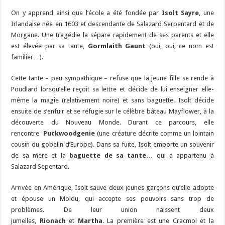
On y apprend ainsi que l’école a été fondée par
Isolt Sayre
, une
Irlandaise née en 1603 et descendante de Salazard Serpentard et de
Morgane. Une tragédie la sépare rapidement de ses parents et elle
est élevée par sa tante,
Gormlaith Gaunt
(oui, oui, ce nom est
familier…).
Cette tante – peu sympathique – refuse que la jeune fille se rende à
Poudlard lorsqu’elle reçoit sa lettre et décide de lui enseigner elle-
même la magie (relativement noire) et sans baguette. Isolt décide
ensuite de s’enfuir et se réfugie sur le célèbre bâteau Mayflower, à la
découverte du Nouveau Monde. Durant ce parcours, elle
rencontre
Puckwoodgenie
(une créature décrite comme un lointain
cousin du gobelin d’Europe). Dans sa fuite, Isolt emporte un souvenir
de sa mère et la
baguette de sa tante
… qui a appartenu à
Salazard Sepentard.
Arrivée en Amérique, Isolt sauve deux jeunes garçons qu’elle adopte
et épouse un Moldu, qui accepte ses pouvoirs sans trop de
problèmes. De leur union naissent deux
jumelles,
Rionach
et
Martha
. La première est une Cracmol et la