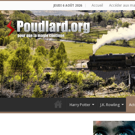
Accueil
Accéder aux m
JEUDI 6 AOÛT 2026
Harry Potter
J.K. Rowling
Act