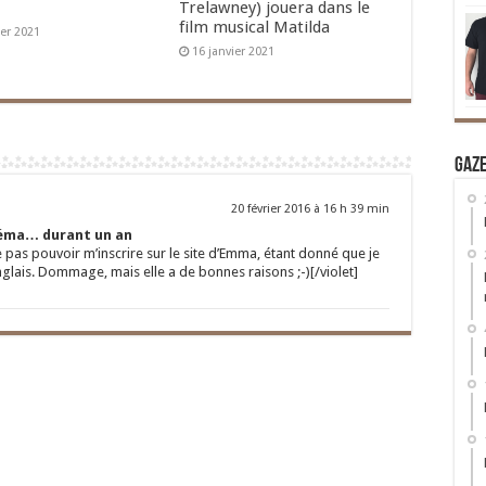
Trelawney) jouera dans le
film musical Matilda
ier 2021
16 janvier 2021
Gaz
20 février 2016 à 16 h 39 min
éma… durant un an
e pas pouvoir m’inscrire sur le site d’Emma, étant donné que je
nglais. Dommage, mais elle a de bonnes raisons ;-)[/violet]