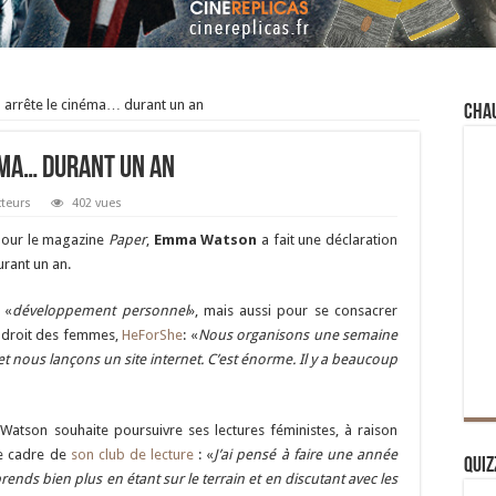
arrête le cinéma… durant un an
Cha
ma… durant un an
cteurs
402 vues
 pour le magazine
Paper
,
Emma Watson
a fait une déclaration
urant un an.
 «
développement personnel
», mais aussi pour se consacrer
 droit des femmes,
HeForShe
: «
Nous organisons une semaine
et nous lançons un site internet. C’est énorme. Il y a beaucoup
tson souhaite poursuivre ses lectures féministes, à raison
le cadre de
son club de lecture
: «
J’ai pensé à faire une année
Quiz
prends bien plus en étant sur le terrain et en discutant avec les