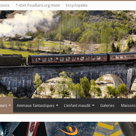
aisons
T-shirt Poudlard.org mixte
Encyclopédie
eurs
Animaux fantastiques
L’enfant maudit
Galeries
Maisons