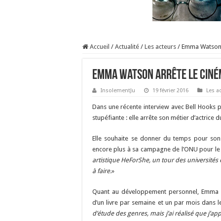
Accueil
/
Actualité
/
Les acteurs
/
Emma Watson 
Emma Watson arrête le ciné
InsolementJu
19 février 2016
Les a
Dans une récente interview avec Bell Hooks
stupéfiante : elle arrête son métier d’actrice d
Elle souhaite se donner du temps pour son
encore plus à sa campagne de l’ONU pour le
artistique HeForShe, un tour des universités 
à faire.
»
Quant au développement personnel, Emma Wa
d’un livre par semaine et un par mois dans 
d’étude des genres, mais j’ai réalisé que j’ap