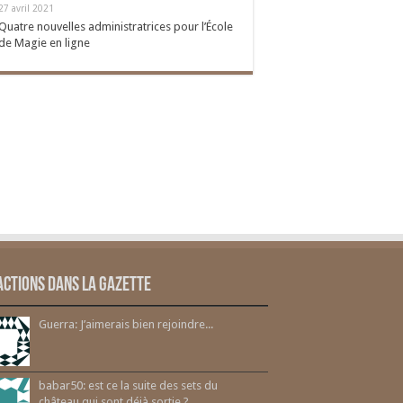
27 avril 2021
Quatre nouvelles administratrices pour l’École
de Magie en ligne
actions dans la gazette
Guerra: J’aimerais bien rejoindre...
babar50: est ce la suite des sets du
château qui sont déjà sortie ?...