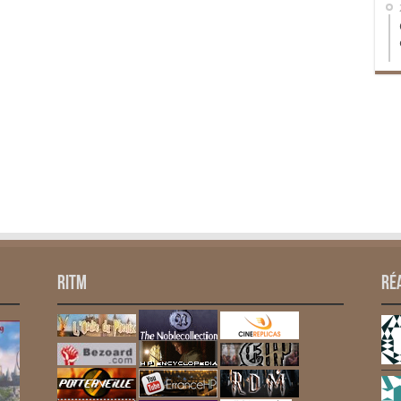
RITM
Ré