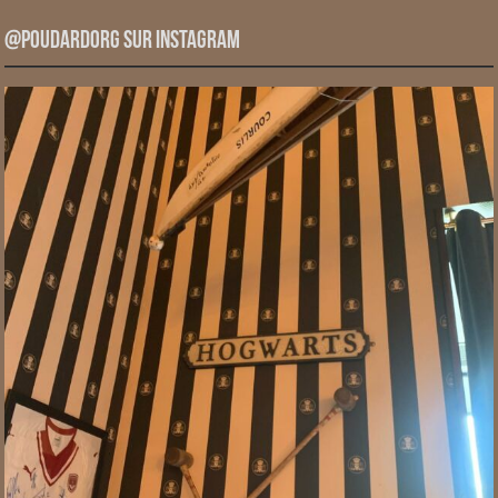
@PoudardOrg sur Instagram