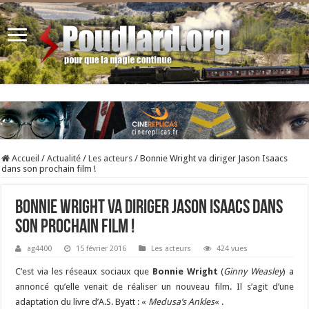
Accueil
/
Actualité
/
Les acteurs
/
Bonnie Wright va diriger Jason Isaacs
dans son prochain film !
Bonnie Wright va diriger Jason Isaacs dans
son prochain film !
ag4400
15 février 2016
Les acteurs
424 vues
C’est via les réseaux sociaux que
Bonnie Wright
(
Ginny Weasley
) a
annoncé qu’elle venait de réaliser un nouveau film. Il s’agit d’une
adaptation du livre d’A.S. Byatt : «
Medusa’s Ankles
« .