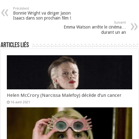
Précédent
Bonnie Wright va diriger Jason
Isaacs dans son prochain film !
Suivant
Emma Watson arrête le cinéma…
durant un an
Articles liés
Helen McCrory (Narcissa Malefoy) décède d’un cancer
16 avril 2021