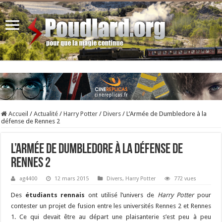
Accueil
/
Actualité
/
Harry Potter
/
Divers
/
L’Armée de Dumbledore à la
défense de Rennes 2
L’Armée de Dumbledore à la défense de
Rennes 2
ag4400
12 mars 2015
Divers
,
Harry Potter
772 vues
Des
étudiants rennais
ont utilisé l’univers de
Harry Potter
pour
contester un projet de fusion entre les universités Rennes 2 et Rennes
1. Ce qui devait être au départ une plaisanterie s’est peu à peu