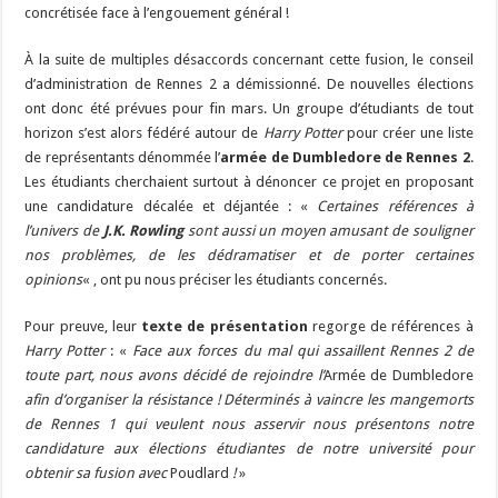
concrétisée face à l’engouement général !
À la suite de multiples désaccords concernant cette fusion, le conseil
d’administration de Rennes 2 a démissionné. De nouvelles élections
ont donc été prévues pour fin mars. Un groupe d’étudiants de tout
horizon s’est alors fédéré autour de
Harry Potter
pour créer une liste
de représentants dénommée l’
armée de Dumbledore de Rennes 2
.
Les étudiants cherchaient surtout à dénoncer ce projet en proposant
une candidature décalée et déjantée : «
Certaines références à
l’univers de
J.K. Rowling
sont aussi un moyen amusant de souligner
nos problèmes, de les dédramatiser et de porter certaines
opinions
« , ont pu nous préciser les étudiants concernés.
Pour preuve, leur
texte de présentation
regorge de références à
Harry Potter
: «
Face aux forces du mal qui assaillent Rennes 2 de
toute part, nous avons décidé de rejoindre l’
Armée de Dumbledore
afin d’organiser la résistance ! Déterminés à vaincre les mangemorts
de Rennes 1 qui veulent nous asservir nous présentons notre
candidature aux élections étudiantes de notre université pour
obtenir sa fusion avec
Poudlard
!
»