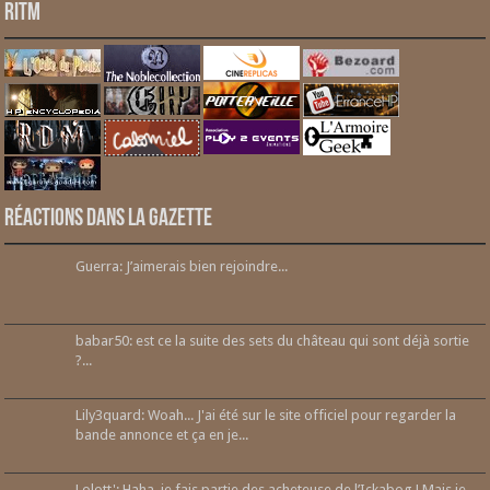
RITM
Réactions dans la gazette
Guerra: J’aimerais bien rejoindre...
babar50: est ce la suite des sets du château qui sont déjà sortie
?...
Lily3quard: Woah... J'ai été sur le site officiel pour regarder la
bande annonce et ça en je...
Lolott': Haha, je fais partie des acheteuse de l’Ickabog ! Mais je