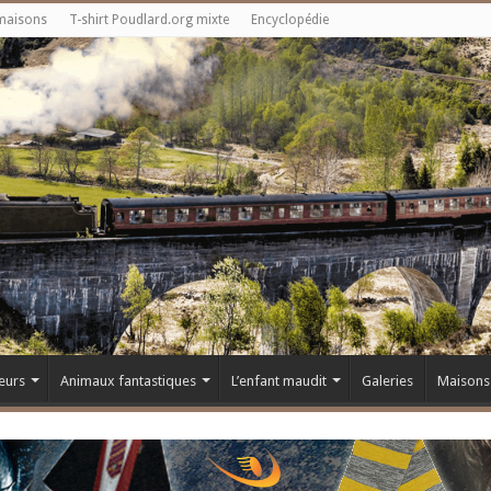
maisons
T-shirt Poudlard.org mixte
Encyclopédie
eurs
Animaux fantastiques
L’enfant maudit
Galeries
Maisons