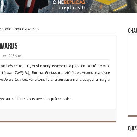
 People Choice Awards
Cha
Awards
216 vues
tombés cette nuit, et si
Harry Potter
n’a pas remporté de prix
orté par
Twilight
),
Emma Watson
a été élue
meilleure actrice
nde de Charlie
. Félicitons-la chaleureusement, et que la magie
ter
sur ce lien ? Vous avez jusqu’à ce soir !
Quiz