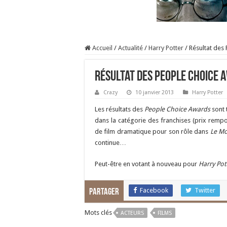
Accueil
/
Actualité
/
Harry Potter
/
Résultat des
Résultat des People Choice 
Crazy
10 janvier 2013
Harry Potter
Les résultats des
People Choice Awards
sont 
dans la catégorie des franchises (prix remp
de film dramatique pour son rôle dans
Le Mo
continue…
Peut-être en votant à nouveau pour
Harry Pot
Facebook
Twitter
Partager
Mots clés
ACTEURS
FILMS