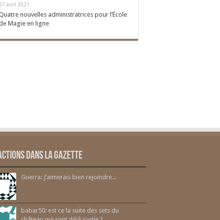
27 avril 2021
Quatre nouvelles administratrices pour l’École
de Magie en ligne
actions dans la gazette
Guerra: J’aimerais bien rejoindre...
babar50: est ce la suite des sets du
château qui sont déjà sortie ?...