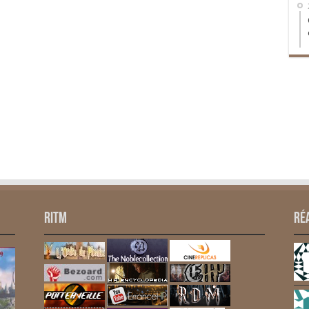
RITM
Ré