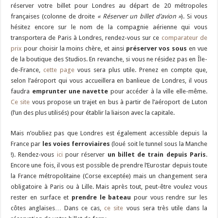
réserver votre billet pour Londres au départ de 20 métropoles
françaises (colonne de droite
« Réserver un billet d’avion »
). Si vous
hésitez encore sur le nom de la compagnie aérienne qui vous
transportera de Paris à Londres, rendez-vous sur ce
comparateur de
prix
pour choisir la moins chère, et ainsi
préserver vos sous
en vue
de la boutique des Studios. En revanche, si vous ne résidez pas en Île-
de-France,
cette page
vous sera plus utile. Prenez en compte que,
selon l’aéroport qui vous accueillera en banlieue de Londres, il vous
faudra
emprunter une navette
pour accéder à la ville elle-même.
Ce site
vous propose un trajet en bus à partir de l’aéroport de Luton
(l’un des plus utilisés) pour établir la liaison avec la capitale.
Mais n’oubliez pas que Londres est également accessible depuis la
France par
les voies ferroviaires
(loué soit le tunnel sous la Manche
!). Rendez-vous
ici
pour réserver
un billet de train depuis Paris
.
Encore une fois, il vous est possible de prendre l’Eurostar depuis toute
la France métropolitaine (Corse exceptée) mais un changement sera
obligatoire à Paris ou à Lille. Mais après tout, peut-être voulez vous
rester en surface et
prendre le bateau
pour vous rendre sur les
côtes anglaises… Dans ce cas,
ce site
vous sera très utile dans la