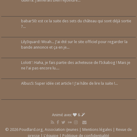
Guerra: J’aimerais bien rejoindre...
babar50: est ce la suite des sets du château qui sont déjà sortie
?...
Lily3quard: Woah... J'ai été sur le site officiel pour regarder la
bande annonce et ça en je...
Lolott': Haha, je fais partie des acheteuse de l’Ickabog ! Mais je
ne l'ai pas encore lu....
Albus5: Super idée cet article ! J'ai hâte de lire la suite !...
Animé avec
&
© 2026 Poudlard.org, Association iJeunes |
Mentions légales
|
Revue de
presse
|
L'équipe
|
Politique de confidentialité