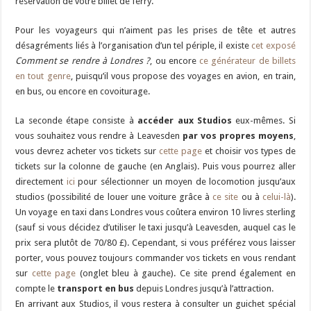
réservation de votre billet de ferry.
Pour les voyageurs qui n’aiment pas les prises de tête et autres
désagréments liés à l’organisation d’un tel périple, il existe
cet exposé
Comment se rendre à Londres ?
, ou encore
ce générateur de billets
en tout genre
, puisqu’il vous propose des voyages en avion, en train,
en bus, ou encore en covoiturage.
La seconde étape consiste à
accéder aux Studios
eux-mêmes. Si
vous souhaitez vous rendre à Leavesden
par vos propres moyens
,
vous devrez acheter vos tickets sur
cette page
et choisir vos types de
tickets sur la colonne de gauche (en Anglais). Puis vous pourrez aller
directement
ici
pour sélectionner un moyen de locomotion jusqu’aux
studios (possibilité de louer une voiture grâce à
ce site
ou à
celui-là
).
Un voyage en taxi dans Londres vous coûtera environ 10 livres sterling
(sauf si vous décidez d’utiliser le taxi jusqu’à Leavesden, auquel cas le
prix sera plutôt de 70/80 £). Cependant, si vous préférez vous laisser
porter, vous pouvez toujours commander vos tickets en vous rendant
sur
cette page
(onglet bleu à gauche). Ce site prend également en
compte le
transport en bus
depuis Londres jusqu’à l’attraction.
En arrivant aux Studios, il vous restera à consulter un guichet spécial