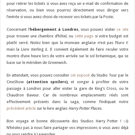
pour retirer les tickets si vous avez reçu un e-mail de confirmation de
réservation, ou bien vous pourrez directement vous diriger vers
l’entrée si vous aviez choisi de recevoir vos tickets par la Poste.
Concernant l’
hébergement à Londres
, vous pouvez visiter
ce site
pour trouver une chambre d’hôtel, ou
cette page
si votre budget est
plutôt serré. Notez bien que la monnaie anglaise n’est pas l’Euro €
mais la Livre sterling £. Il convient également de faire reculer votre
montre d’une heure lors de votre arrivée sur le sol britannique, qui se
base sur le méridien de Greenwich.
En attendant, vous pouvez consulter
cet exposé
du Studio Tour par le
CineShow
(attention spoilers)
, et songer à profiter de votre
passage à Londres pour aller visiter la gare de King’s Cross, ou le
Chaudron Baveur. Car de nombreux emplacements réels sont
effectivement présents dans la saga, comme l’indiquait notre
précédent article
sur le livre anglais
Harry Potter Places
.
Bon voyage et bonne découverte des Studios Harry Potter ! :-))
N’hésitez pas à nous faire partager vos impressions si vous avez déjà
pu vous rendre à Leavesden.