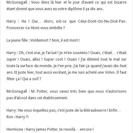
McGonagall : Vous étiez là hier et le jour d’avant ce qui est bizarre
étant donné que vous avez eu votre diplôme il ya dix ans.
Harry : Ha ! Oui… Alors, est-ce que Celui-Dont-On-Ne-Doit-Pas-
Prononcer-Le-Nom vous embête ?
La jeune fille : Voldemort ? Non, il est mort !
Harry : Oh, c’est vrai, je l’ai tué ! Je m’en souviens ! Ouais, c’était… c’était
super ! Ouais, allez ! Super cool ! Ouais ! J’ai éliminé tout le mal sur
toute la surface du monde. Je t’en prie. J’ai fait ça quand j’avais dix-huit
ans. Et juste hier, tout aussi excitant, je me suis acheté une Volvo. Il faut
fêter ça ! Qui a soif ?
McGonagall : M. Potter, vous savez très bien que nous n’autorisons
pas d’alcool dans cet établissement.
Harry : Ne vous inquiétez pas, c’est juste de la Bièraubeurre ! Enfin…
Ron : Harry ?!
Hermione : Harry James Potter, te revoilà… encore !