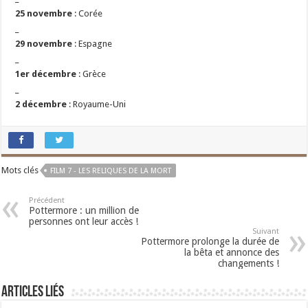
25 novembre
: Corée
_
29 novembre
: Espagne
_
1er décembre
: Grèce
_
2 décembre
: Royaume-Uni
Mots clés
FILM 7 - LES RELIQUES DE LA MORT
Précédent
Pottermore : un million de
personnes ont leur accès !
Suivant
Pottermore prolonge la durée de
la bêta et annonce des
changements !
Articles liés