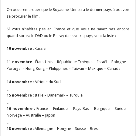
On peut remarquer que le Royaume-Uni sera le dernier pays à pouvoir
se procurer le film.
Si vous n’habitez pas en France et que vous ne savez pas encore
quand sortira le DVD ou le Bluray dans votre pays, voici la liste :
10 novembre
: Russie
_
11 novembre
: États-Unis – République Tchèque – Israël – Pologne –
Portugal – Hong Kong – Philippines – Taïwan – Mexique – Canada
_
14 novembre
: Afrique du Sud
_
15 novembre
: Italie – Danemark – Turquie
_
16 novembre
: France – Finlande – Pays-Bas – Belgique – Suède –
Norvège – Australie – Japon
_
18 novembre
: Allemagne – Hongrie – Suisse – Brésil
_