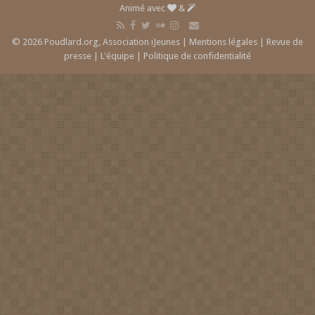
Animé avec
&
© 2026 Poudlard.org, Association iJeunes |
Mentions légales
|
Revue de
presse
|
L'équipe
|
Politique de confidentialité