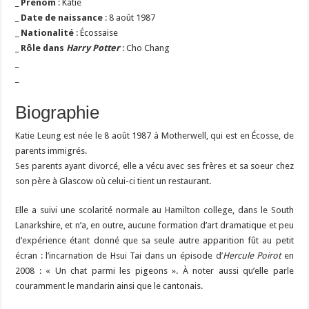
_
Prénom
: Katie
_
Date de naissance
: 8 août 1987
_
Nationalité
: Écossaise
_
Rôle dans
Harry Potter
: Cho Chang
_
_
Biographie
Katie Leung est née le 8 août 1987 à Motherwell, qui est en Écosse, de
parents immigrés.
Ses parents ayant divorcé, elle a vécu avec ses frères et sa soeur chez
son père à Glascow où celui-ci tient un restaurant.
Elle a suivi une scolarité normale au Hamilton college, dans le South
Lanarkshire, et n’a, en outre, aucune formation d’art dramatique et peu
d’expérience étant donné que sa seule autre apparition fût au petit
écran : l’incarnation de Hsui Tai dans un épisode d’
Hercule Poirot
en
2008 : « Un chat parmi les pigeons ». À noter aussi qu’elle parle
couramment le mandarin ainsi que le cantonais.