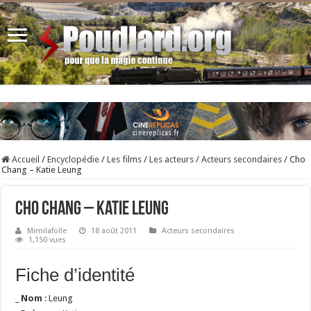
Accueil
/
Encyclopédie
/
Les films
/
Les acteurs
/
Acteurs secondaires
/
Cho
Chang – Katie Leung
Cho Chang – Katie Leung
Mimilafolle
18 août 2011
Acteurs secondaires
1,150 vues
Fiche d’identité
_
Nom
: Leung