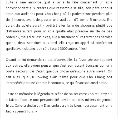
Suite à une annonce qu’il a vu à la télé concernant un rôle
correspondant aux critères que rassemble sa fille, son père conduit
Katie aux auditions pour Cho Chang où ils patienteront pendant plus
de 4 heures avant de passer une audition d’à peine 5 minutes. Elle
aurait dis qu’elle aurait « préféré aller faire du shopping plutôt que
d’attendre autant pour un rôle qu’elle était presque sûr de ne pas
obtenir », mais si tel est le cas, elle a sûrement dû regretter ses paroles
quand, deux semaines plus tard, elle reçut un appel lui confirmant
qu’elle avait obtenu ledit rôle face à 3000 autres filles !
Quand on lui demande ce qui, d’après elle, l’a favorisée par rapport
aux autres, elle avoue penser que c’est son accent écossais qui lui a
porté secours, car c’était quelque chose qu’aucune autre n’avait. On
sait aussi que J.K Rowling avait insisté pour que Cho Chang soit
interprétée par une « totale inconnue », ce qui favorisait aussi Katie.
Reste en mémoire la légendaire scène de baiser entre Cho et Harry qui
a fait de l’actrice une personnalité enviée par des milliers de jeunes
filles. Celle-ci déclare : « Dan embrasse très bien, heureusement on a
fait la scène 3 fois ! »