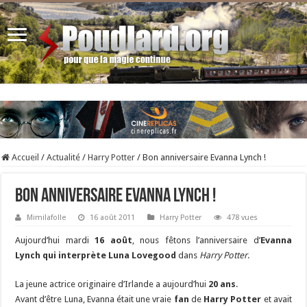
Accueil
/
Actualité
/
Harry Potter
/
Bon anniversaire Evanna Lynch !
Bon anniversaire Evanna Lynch !
Mimilafolle
16 août 2011
Harry Potter
478 vues
Aujourd’hui mardi
16 août
, nous fêtons l’anniversaire d’
Evanna
Lynch qui interprète Luna Lovegood
dans
Harry Potter
.
La jeune actrice originaire d’Irlande a aujourd’hui
20 ans
.
Avant d’être Luna, Evanna était une vraie
fan
de
Harry Potter
et avait