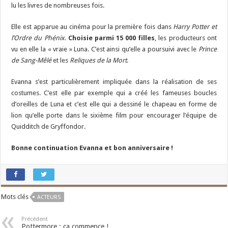
lu les livres de nombreuses fois.
Elle est apparue au cinéma pour la première fois dans
Harry Potter et
l’Ordre du Phénix
.
Choisie parmi 15 000 filles
, les producteurs ont
vu en elle la « vraie » Luna. C’est ainsi qu’elle a poursuivi avec le
Prince
de Sang-Mêlé
et les
Reliques de la Mort
.
Evanna s’est particulièrement impliquée dans la réalisation de ses
costumes. C’est elle par exemple qui a créé les fameuses boucles
d’oreilles de Luna et c’est elle qui a dessiné le chapeau en forme de
lion qu’elle porte dans le sixième film pour encourager l’équipe de
Quidditch de Gryffondor.
Bonne continuation Evanna et bon anniversaire !
Mots clés
ACTEURS
Précédent
Pottermore : ça commence !