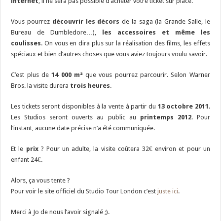
internet
, il ne sera pas possible d’acheter votre ticket sur place.
Vous pourrez
découvrir les décors
de la saga (la Grande Salle, le
Bureau de Dumbledore…),
les accessoires et même les
coulisses
. On vous en dira plus sur la réalisation des films, les effets
spéciaux et bien d’autres choses que vous aviez toujours voulu savoir.
C’est plus de
14 000 m²
que vous pourrez parcourir. Selon Warner
Bros. la visite durera
trois heures
.
Les tickets seront disponibles à la vente à partir du
13 octobre 2011
.
Les Studios seront ouverts au public au
printemps 2012
. Pour
l’instant, aucune date précise n’a été communiquée.
Et le
prix
? Pour un adulte, la visite coûtera 32€ environ et pour un
enfant 24€.
Alors, ça vous tente ?
Pour voir le site officiel du Studio Tour London c’est
juste ici
.
Merci à Jo de nous l’avoir signalé ;).