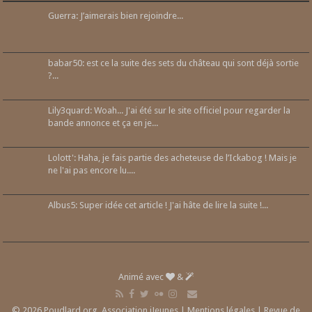
Guerra: J’aimerais bien rejoindre...
babar50: est ce la suite des sets du château qui sont déjà sortie
?...
Lily3quard: Woah... J'ai été sur le site officiel pour regarder la
bande annonce et ça en je...
Lolott': Haha, je fais partie des acheteuse de l’Ickabog ! Mais je
ne l'ai pas encore lu....
Albus5: Super idée cet article ! J'ai hâte de lire la suite !...
Animé avec
&
© 2026 Poudlard.org, Association iJeunes |
Mentions légales
|
Revue de