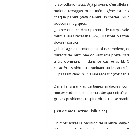
la sorcellerie (
wizardry
) provient d’un allèle 
moldue (
muggle
)
M
du même gène est un all
chaque parent (
ww
) devient un sorcier. S’il
pouvoirs magiques.
_ Parce que les deux parents de Harry avai
deux allèles récessifs (ww). Ils n’ont pu tra
devenir sorcier.
_ L’héritage d’Hermione est plus complexe, 
parents de Hermione doivent être porteurs de 
allèle dominant — dans ce cas,
w
et
M
. 
caractère Moldu est dominant sur le caractèr
lui passant chacun un allèle récessif (voir tabl
Dans la vraie vie, certaines maladies c
mucoviscidose est une maladie qui entraîne 
graves problèmes respiratoires. Elle se manif
(Jeu de mot intraduisible ^^)
Un mois après la parution de la lettre,
Natur