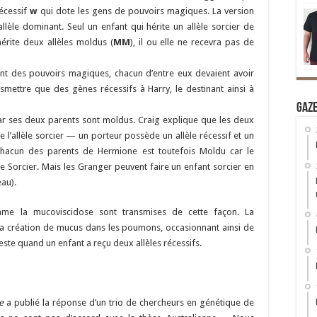
récessif
w
qui dote les gens de pouvoirs magiques. La version
èle dominant. Seul un enfant qui hérite un allèle sorcier de
 hérite deux allèles moldus (
MM
), il ou elle ne recevra pas de
ent des pouvoirs magiques, chacun d’entre eux devaient avoir
nsmettre que des gènes récessifs à Harry, le destinant ainsi à
Gaz
car ses deux parents sont moldus. Craig explique que les deux
l’allèle sorcier — un porteur possède un allèle récessif et un
Chacun des parents de Hermione est toutefois Moldu car le
e Sorcier. Mais les Granger peuvent faire un enfant sorcier en
eau).
omme la mucoviscidose sont transmises de cette façon. La
la création de mucus dans les poumons, occasionnant ainsi de
este quand un enfant a reçu deux allèles récessifs.
e
a publié la réponse d’un trio de chercheurs en génétique de