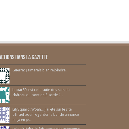
actions dans la gazette
Guerra: J’aimerais bien rejoindre...
babar50: est ce la suite des sets du
château qui sont déjà sortie ?...
Lily3quard: Woah... J'ai été sur le site
officiel pour regarder la bande annonce
et ça en je...
Lolott': Haha, je fais partie des acheteuse