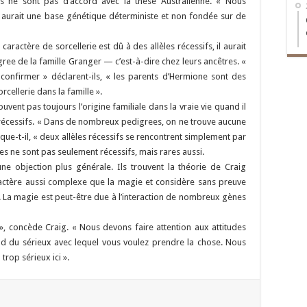
ls ne sont pas d’accord avec la thèse Australienne. « Nous
e aurait une base génétique déterministe et non fondée sur de
ractère de sorcellerie est dû à des allèles récessifs, il aurait
gree de la famille Granger — c’est-à-dire chez leurs ancêtres. «
confirmer » déclarent-ils, « les parents d’Hermione sont des
cellerie dans la famille ».
vent pas toujours l’origine familiale dans la vraie vie quand il
 récessifs. « Dans de nombreux pedigrees, on ne trouve aucune
ique-t-il, « deux allèles récessifs se rencontrent simplement par
es ne sont pas seulement récessifs, mais rares aussi.
e objection plus générale. Ils trouvent la théorie de Craig
ractère aussi complexe que la magie et considère sans preuve
. La magie est peut-être due à l’interaction de nombreux gènes
 », concède Craig. « Nous devons faire attention aux attitudes
nd du sérieux avec lequel vous voulez prendre la chose. Nous
trop sérieux ici ».