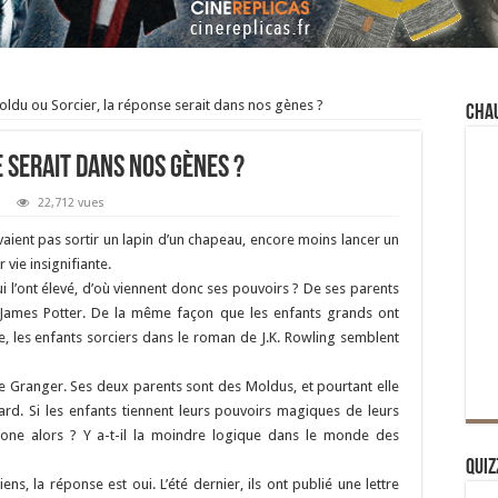
ldu ou Sorcier, la réponse serait dans nos gènes ?
Cha
 serait dans nos gènes ?
22,712 vues
uvaient pas sortir un lapin d’un chapeau, encore moins lancer un
 vie insignifiante.
ui l’ont élevé, d’où viennent donc ses pouvoirs ? De ses parents
ier James Potter. De la même façon que les enfants grands ont
e, les enfants sorciers dans le roman de J.K. Rowling semblent
ne Granger. Ses deux parents sont des Moldus, et pourtant elle
lard. Si les enfants tiennent leurs pouvoirs magiques de leurs
ione alors ? Y a-t-il la moindre logique dans le monde des
Quiz
ns, la réponse est oui. L’été dernier, ils ont publié une lettre