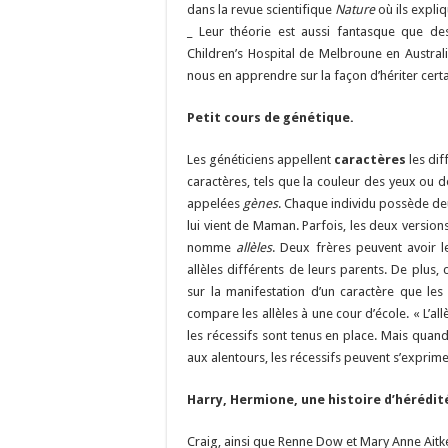
dans la revue scientifique
Nature
où ils expli
_ Leur théorie est aussi fantasque que des
Children’s Hospital de Melbroune en Austral
nous en apprendre sur la façon d’hériter certa
Petit cours de génétique.
Les généticiens appellent
caractères
les dif
caractères, tels que la couleur des yeux ou
appelées
gènes
. Chaque individu possède deu
lui vient de Maman. Parfois, les deux versions 
nomme
allèles
. Deux frères peuvent avoir l
allèles différents de leurs parents. De plus, c
sur la manifestation d’un caractère que les 
compare les allèles à une cour d’école. « L’al
les récessifs sont tenus en place. Mais quand
aux alentours, les récessifs peuvent s’exprime
Harry, Hermione, une histoire d’hérédit
Craig, ainsi que Renne Dow et Mary Anne Aitk