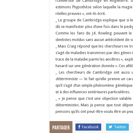
l’Université de Cambridge en Angleterre. I
estimons l’hypothèse selon laquelle la magi
réelles preuves », ont-ils écrit.
_ Le groupe de Cambridge explique que si le ca
dû se manifester plus d’une fois dans le pedi
Comme les fans de J.K. Rowling peuvent le 
dentistes moldus sans aucun antécédent de sor
_ Mais Craig répond que les chercheurs ne trou
s’agit de maladies transmises par des gènes
trace de la maladie parmi les ancêtres », expl
hasard sur une génération donnée ». Ces allèl
_ Les chercheurs de Cambridge ont aussi un
déterministe
— le fait qu’elle prenne un ca
qu’il s’agit d’un simple phénomène génétique
et à des influences extérieures particulières.
_ « Je pense que c’est une objection valable
déterministes. Mais je pense que tout dépe
pensons qu’ils ont peut-être voulu être un peu 
Facebook
Twitter
Partager