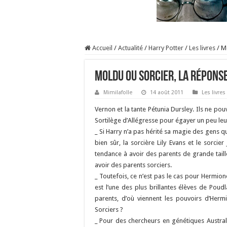
Accueil
/
Actualité
/
Harry Potter
/
Les livres
/
Mo
Moldu ou Sorcier, la réponse
Mimilafolle
14 août 2011
Les livres
Vernon et la tante Pétunia Dursley. Ils ne po
Sortilège d’Allégresse pour égayer un peu leur
_ Si Harry n’a pas hérité sa magie des gens q
bien sûr, la sorcière Lily Evans et le sorc
tendance à avoir des parents de grande taill
avoir des parents sorciers.
_ Toutefois, ce n’est pas le cas pour Hermio
est l’une des plus brillantes élèves de Poud
parents, d’où viennent les pouvoirs d’Herm
Sorciers ?
_ Pour des chercheurs en génétiques Australie