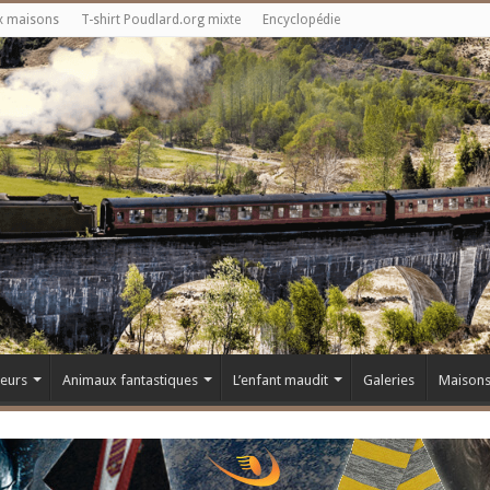
x maisons
T-shirt Poudlard.org mixte
Encyclopédie
teurs
Animaux fantastiques
L’enfant maudit
Galeries
Maison