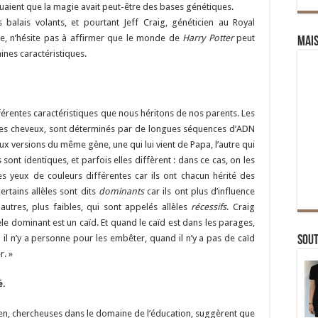
quaient que la magie avait peut-être des bases génétiques.
 balais volants, et pourtant Jeff Craig, généticien au Royal
ie, n’hésite pas à affirmer que le monde de
Harry Potter
peut
Mai
ines caractéristiques.
férentes caractéristiques que nous héritons de nos parents. Les
 des cheveux, sont déterminés par de longues séquences d’ADN
x versions du même gène, une qui lui vient de Papa, l’autre qui
sont identiques, et parfois elles diffèrent : dans ce cas, on les
es yeux de couleurs différentes car ils ont chacun hérité des
ertains allèles sont dits
dominants
car ils ont plus d’influence
autres, plus faibles, qui sont appelés allèles
récessifs
. Craig
lèle dominant est un caïd. Et quand le caïd est dans les parages,
 il n’y a personne pour les embêter, quand il n’y a pas de caïd
Sou
r. »
é.
en, chercheuses dans le domaine de l’éducation, suggèrent que