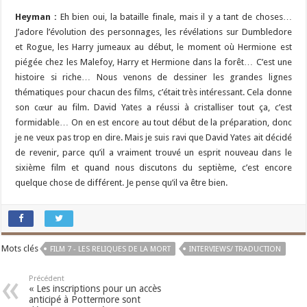
Heyman :
Eh bien oui, la bataille finale, mais il y a tant de choses…
J’adore l’évolution des personnages, les révélations sur Dumbledore
et Rogue, les Harry jumeaux au début, le moment où Hermione est
piégée chez les Malefoy, Harry et Hermione dans la forêt… C’est une
histoire si riche… Nous venons de dessiner les grandes lignes
thématiques pour chacun des films, c’était très intéressant. Cela donne
son cœur au film. David Yates a réussi à cristalliser tout ça, c’est
formidable… On en est encore au tout début de la préparation, donc
je ne veux pas trop en dire. Mais je suis ravi que David Yates ait décidé
de revenir, parce qu’il a vraiment trouvé un esprit nouveau dans le
sixième film et quand nous discutons du septième, c’est encore
quelque chose de différent. Je pense qu’il va être bien.
Mots clés
FILM 7 - LES RELIQUES DE LA MORT
INTERVIEWS/ TRADUCTION
Précédent
« Les inscriptions pour un accès
anticipé à Pottermore sont