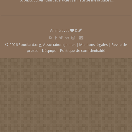
Albus5: Super idée cet article ! J'ai hâte de lire la suite !...
Animé avec
&
© 2026 Poudlard.org, Association iJeunes |
Mentions légales
|
Revue de
presse
|
L'équipe
|
Politique de confidentialité