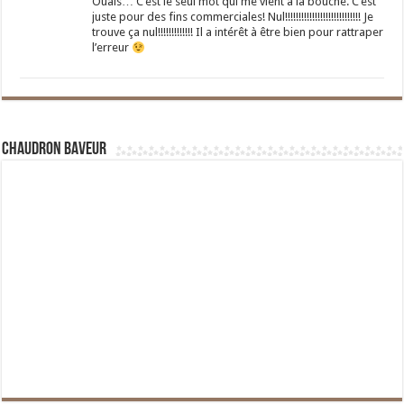
Ouais… C’est le seul mot qui me vient à la bouche. C’est
juste pour des fins commerciales! Nul!!!!!!!!!!!!!!!!!!!!!!!!!!!! Je
trouve ça nul!!!!!!!!!!!!! Il a intérêt à être bien pour rattraper
l’erreur
Chaudron Baveur