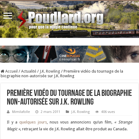
Accueil
/
Actualité
/
J.K. Rowling
/
Première vidéo du tournage de la
biographie non-autorisée sur J.K. Rowling
Première vidéo du tournage de la biographie
non-autorisée sur J.K. Rowling
Mimilafolle
2 mars 2011
J.K. Rowling
406 vues
Il y a
quelques jours
, nous vous annoncions qu’un film,
« Strange
Magic »
, retraçant la vie de J.K. Rowling allait être produit au Canada.